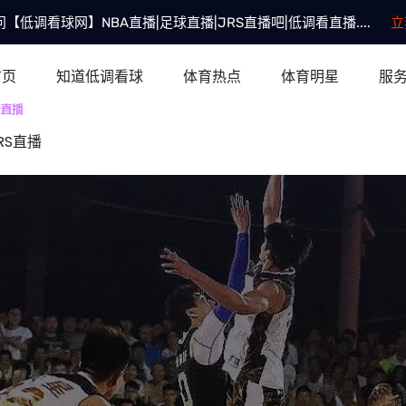
【低调看球网】NBA直播|足球直播|JRS直播吧|低调看直播....
立
首页
知道低调看球
体育热点
体育明星
服
RS直播