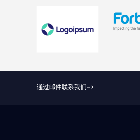
通过邮件联系我们->