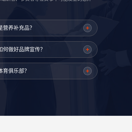
是营养补充品？
如何做好品牌宣传？
体育俱乐部？