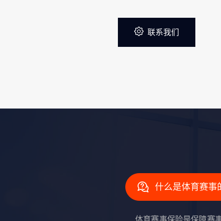
联系我们
什么是体育赛事
体育赛事保险是保障赛