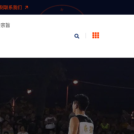
刻联系我们
务宗旨