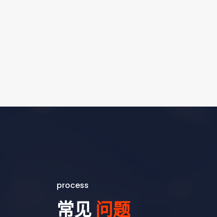
process
常见
问题