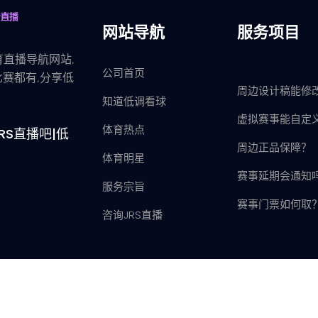
网站导航
服务项目
直播导航网站,
公司首页
赛都有,分享低
周边设计稿能修
知道低调看球
虚拟赛事能自定
体育热点
RS直播吧|低
周边正品保障？
体育明星
赛事延期会通知
服务宗旨
赛事门票如何取
咨询JRS直播