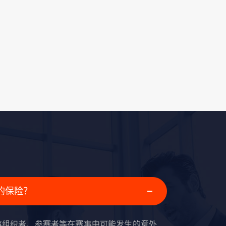
的保险？
事组织者、参赛者等在赛事中可能发生的意外