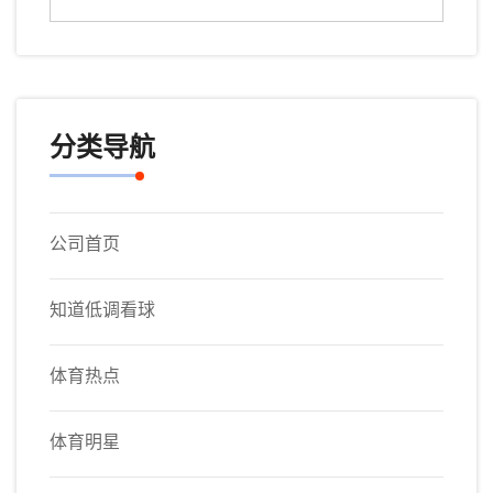
分类导航
公司首页
知道低调看球
体育热点
体育明星