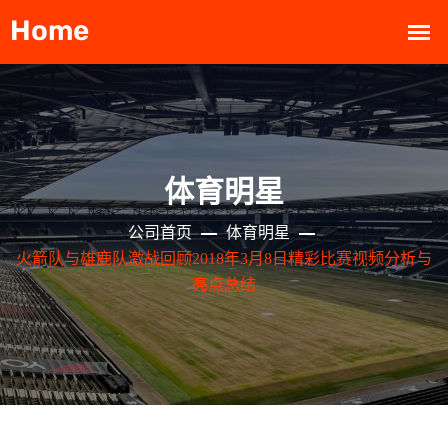
体育明星
公司首页
体育明星
火箭队与雄鹿队激战回顾2018年3月8日精彩比赛视频分析与
亮点总结