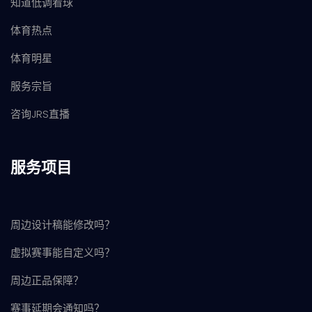
知道低调看球
体育热点
体育明星
服务宗旨
咨询JRS直播
服务项目
周边设计稿能修改吗？
虚拟赛事能自定义吗？
周边正品保障？
赛事延期会通知吗？