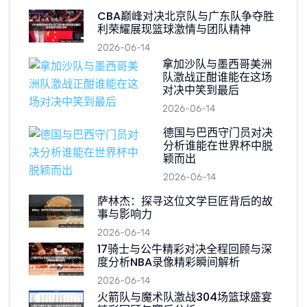
CBA巅峰对决北京队与广东队争夺胜
利荣耀展现篮球激情与团队精神
2026-06-14
拿加沙队与墨西哥美洲
队激战正酣谁能在这场
对决中笑到最后
2026-06-14
德国与巴西守门员对决
分析谁能在世界杯中脱
颖而出
2026-06-14
萨林杰：探寻这位文学巨匠背后的故
事与影响力
2026-06-14
17骑士与公牛精彩对决全程回顾与深
度分析NBA录像精彩瞬间解析
2026-06-14
火箭队与魔术队激战304场篮球盛宴