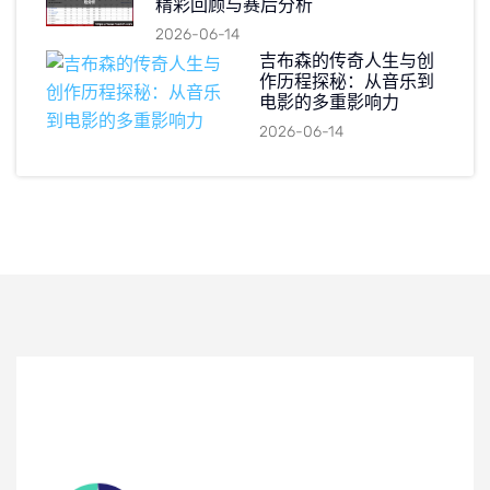
精彩回顾与赛后分析
2026-06-14
吉布森的传奇人生与创
作历程探秘：从音乐到
电影的多重影响力
2026-06-14