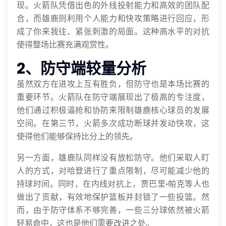
现。火箭队凭借出色的外线投射能力和高效的团队配
合，而雄鹿则利用个人能力和快攻策略进行回应，形
成了你来我往、紧张刺激的局面。这种高水平的对抗
使得整场比赛充满观赏性。
2、防守端较量分析
虽然双方在进攻上互有胜负，但防守也是本场比赛的
重要环节。火箭队在防守端展现出了极高的专注度，
他们通过积极逼抢和协防来限制雄鹿核心球员的发展
空间。在第三节，火箭多次成功断球并发动快攻，这
使得他们能够保持比分上的领先。
另一方面，雄鹿队同样没有放松防守。他们采取人盯
人的方式，对哈登进行了重点限制，尽可能减少他的
持球时间。同时，在内线对抗上，贾巴里·帕克等人也
做出了贡献，有效地保护篮板并封锁了一些投篮。然
而，由于防守体系不够完善，一些三分球依然被火箭
轻易命中，这也是他们需要改进之处。