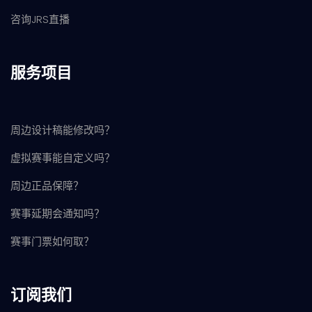
咨询JRS直播
服务项目
周边设计稿能修改吗？
虚拟赛事能自定义吗？
周边正品保障？
赛事延期会通知吗？
赛事门票如何取？
订阅我们