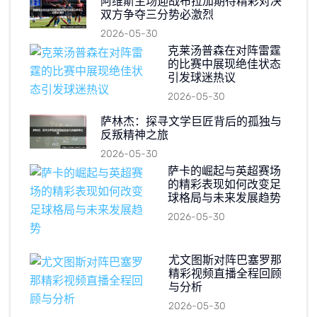
阿维斯主场迎战布拉加期待精彩对决
双方争夺三分势必激烈
2026-05-30
克莱汤普森在对阵雷霆
的比赛中展现绝佳状态
引发球迷热议
2026-05-30
萨林杰：探寻文学巨匠背后的孤独与
反叛精神之旅
2026-05-30
萨卡的崛起与英超赛场
的精彩表现如何改变足
球格局与未来发展趋势
2026-05-30
尤文图斯对阵巴塞罗那
精彩视频直播全程回顾
与分析
2026-05-30