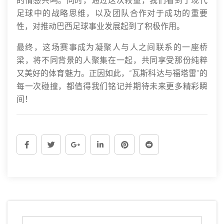
的情感共鸣。同时，通过这次较量，我们看到了现代
足球中的战略思维，以及团队合作对于成功的重要
性，对推动巴西足球事业发展起到了积极作用。
最终，这场赛事成为凝聚人与人之间联系的一座桥
梁，将不同背景的人聚集在一起，共同享受那份纯粹
又美好的体育魅力。正因如此，“瓦斯科达与福塔雷”的
每一次碰撞，都值得我们铭记并期待未来更多精彩瞬
间！