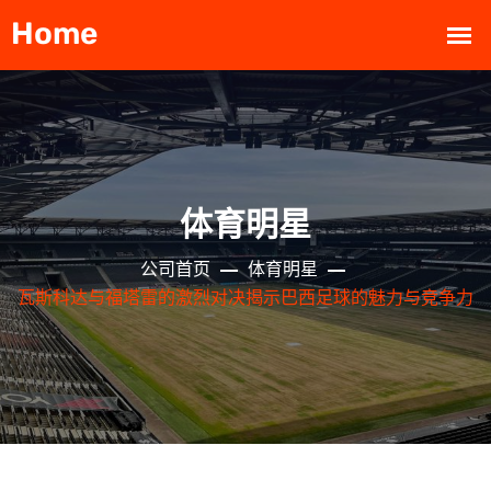
体育明星
公司首页
体育明星
瓦斯科达与福塔雷的激烈对决揭示巴西足球的魅力与竞争力