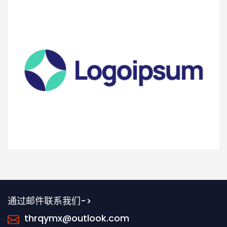
通过邮件联系我们->
thrqymx@outlook.com