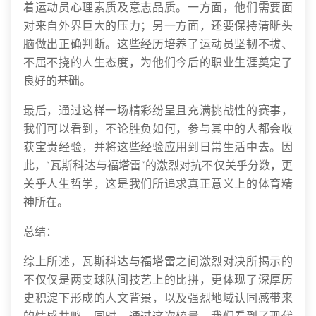
着运动员心理素质及意志品质。一方面，他们需要面
对来自外界巨大的压力；另一方面，还要保持清晰头
脑做出正确判断。这些经历培养了运动员坚韧不拔、
不屈不挠的人生态度，为他们今后的职业生涯奠定了
良好的基础。
最后，通过这样一场精彩纷呈且充满挑战性的赛事，
我们可以看到，不论胜负如何，参与其中的人都会收
获宝贵经验，并将这些经验应用到日常生活中去。因
此，“瓦斯科达与福塔雷”的激烈对抗不仅关乎分数，更
关乎人生哲学，这是我们所追求真正意义上的体育精
神所在。
总结：
综上所述，瓦斯科达与福塔雷之间激烈对决所揭示的
不仅仅是两支球队间技艺上的比拼，更体现了深厚历
史积淀下形成的人文背景，以及强烈地域认同感带来