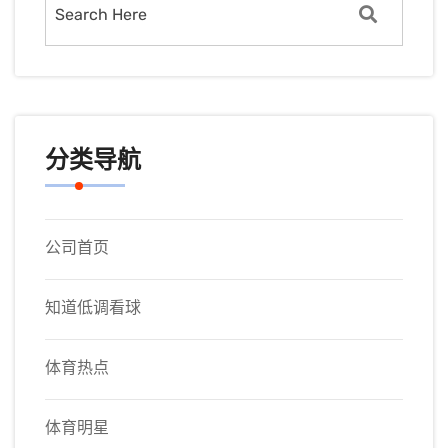
分类导航
公司首页
知道低调看球
体育热点
体育明星