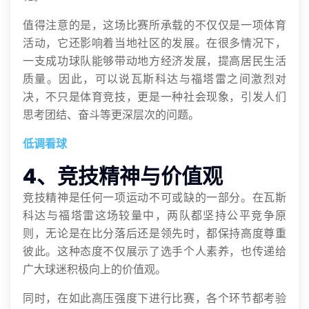
值得注意的是，这场比赛所承载的不仅仅是一项体育
活动，它还影响着当地社区的发展。在很多情况下，
一支成功球队能够带动地方经济发展，提高居民生活
质量。因此，可以说瓦斯科达与福塔雷之间激烈对
决，不只是体育竞技，更是一种社会现象，引发人们
思考团结、奋斗等更深层次的问题。
低调看球
4、竞技精神与价值观
竞技精神是任何一项运动不可或缺的一部分。在瓦斯
科达与福塔雷这场较量中，两队都坚持公平竞争原
则，无论是在比分落后还是领先时，都保持高度尊重
彼此。这种态度不仅展示了选手个人素养，也传递给
广大球迷积极向上的价值观。
同时，在如此高压强度下进行比赛，各个环节都考验