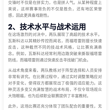
交锋时不仅是在拼实力，也是拼人气。从某种程度上
来说，这样赛事背负的不仅是胜负，还有地区荣誉
感，因此更具备戏剧性。
2、技术水平与战术运用
在这场激烈的对决中，两队展现了高超的技术水平。
瓦斯科达以其精妙传控而闻名，而福塔雷则擅长快速
反击，这种截然不同的技战术风格，让比赛充满悬
念。例如，瓦斯科达经常利用边路突破来撕裂福塔雷
防线，而福塔雷则通过快速反击寻找破门机会。
从战术角度来看，两队教练对于阵型选择和人员安排
非常有讲究。在比赛过程中，通过实时调整策略应对
对手变化，使得双方都展现出了极强的适应能力。这
种灵活多变又充满智慧的战术布局，不仅令现场观众
大饱眼福，也为后续职业联赛提供了丰富教材。
此外，这场比赛还充分体现了团队配合的重要性，无