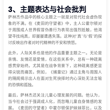
3、主题表达与社会批判
萨林杰作品中的核心主题之一就是对现代社会虚伪现
象的不满。在《麦田的守望者》中，主人公霍尔顿对
于周围成人世界假冒伪善行为表现出强烈抵触，他渴
望寻找纯真，却屡屡遭遇失落。这种对“真”与“假”的探
讨反映出作者对时代精神的不安和愤怒。
此外，人际关系也是他的作品重要主题之一。无论是
亲情、友情还是爱情，在这些关系中，总有一种疏离
感贯穿始终。尤其是在战争背景下，这种疏离感更显
得尖锐而痛苦。例如，《捕童记》通过主角与周围人
的隔阂揭示出人在面对生死抉择时内心深处无法言喻
的恐惧和孤独。
最后，萨林杰还关注儿童心理发展的问题。他认为，
当今社会过于强调成人化，而忽略儿童自身情感的发
展。《麦田的守望者》中霍尔顿保护妹妹菲比，以及