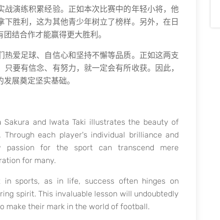
实战演练积累经验。正如本次比赛中的年轻小将，他
拿下胜利，这为其他青少年树立了榜样。另外，在日
有团结合作才能赢得更大胜利。
们热爱足球、自信心和坚持不懈等品质。正如这两支
，只要有信念、有努力，就一定会有所收获。因此，
的发展奠定坚实基础。
Sakura and Iwata Taki illustrates the beauty of
Through each player's individual brilliance and
w passion for the sport can transcend mere
ration for many.
in sports, as in life, success often hinges on
ing spirit. This invaluable lesson will undoubtedly
to make their mark in the world of football.