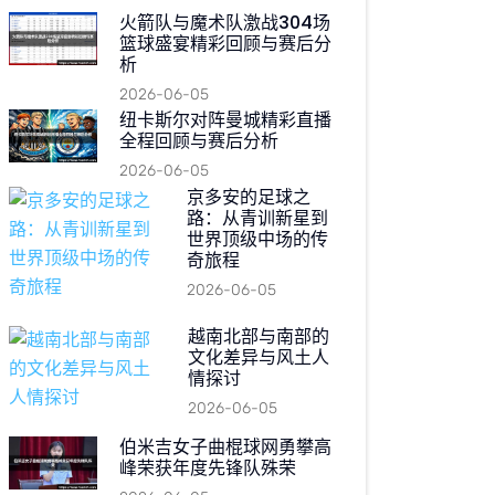
火箭队与魔术队激战304场
篮球盛宴精彩回顾与赛后分
析
2026-06-05
纽卡斯尔对阵曼城精彩直播
全程回顾与赛后分析
2026-06-05
京多安的足球之
路：从青训新星到
世界顶级中场的传
奇旅程
2026-06-05
越南北部与南部的
文化差异与风土人
情探讨
2026-06-05
伯米吉女子曲棍球网勇攀高
峰荣获年度先锋队殊荣