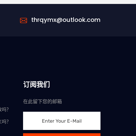
thrqymx@outlook.com
订阅我们
在此留下您的邮箱
改吗？
义吗？