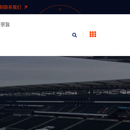
刻联系我们
务宗旨