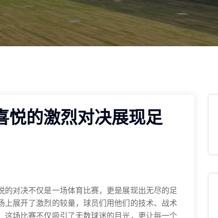
喜悦的激烈对决展现足
悦的对决不仅是一场体育比赛，更是展现出无尽的足
场上展开了激烈的较量，球员们用他们的技术、战术
。这场比赛不仅吸引了无数球迷的目光，更让每一个