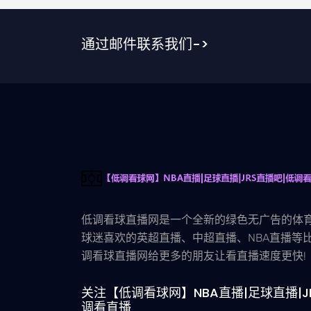
通过邮件联系我们->
低调看球直播网是一个全新的绿色无广告的体育
球迷喜欢的英超直播、中超直播、NBA直播等比
调看球直播网给更多的朋友让看直播速度更快!
关注【低调看球网】NBA直播|足球直播|J
调看直播