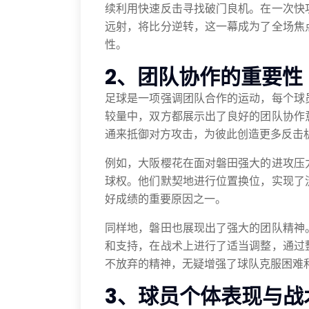
续利用快速反击寻找破门良机。在一次快
远射，将比分逆转，这一幕成为了全场焦
性。
2、团队协作的重要性
足球是一项强调团队合作的运动，每个球
较量中，双方都展示出了良好的团队协作
通来抵御对方攻击，为彼此创造更多反击
例如，大阪樱花在面对磐田强大的进攻压
球权。他们默契地进行位置换位，实现了
好成绩的重要原因之一。
同样地，磐田也展现出了强大的团队精神
和支持，在战术上进行了适当调整，通过
不放弃的精神，无疑增强了球队克服困难
3、球员个体表现与战