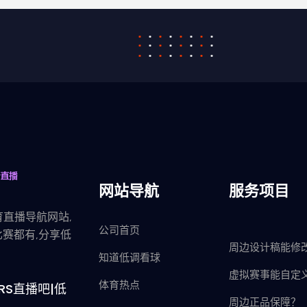
网站导航
服务项目
直播导航网站,
公司首页
赛都有,分享低
周边设计稿能修
知道低调看球
虚拟赛事能自定
体育热点
RS直播吧|低
周边正品保障？