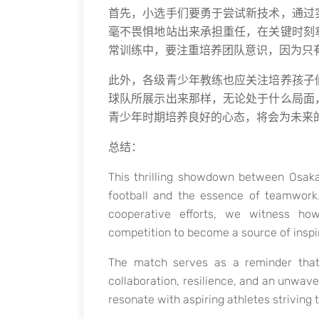
首先，小选手们要勇于尝试新技术，通过
毫不畏惧地站出来承担重任，在关键时刻
常训练中，要注重培养团队意识，因为只
此外，各级青少年教练也应关注培养孩子
球队所展示出来那样，无论处于什么局面
青少年时期培养良好的心态，将会为未来
总结：
This thrilling showdown between Osaka 
football and the essence of teamwork. 
cooperative efforts, we witness ho
competition to become a source of inspi
The match serves as a reminder that 
collaboration, resilience, and an unwaver
resonate with aspiring athletes striving 