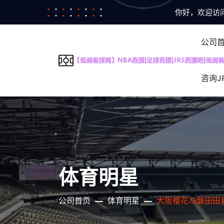
你好，欢迎访问
公司
咨询J
体育明星
公司首页
体育明星
大阪樱花与磐田田