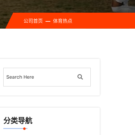
公司首页
体育热点
分类导航