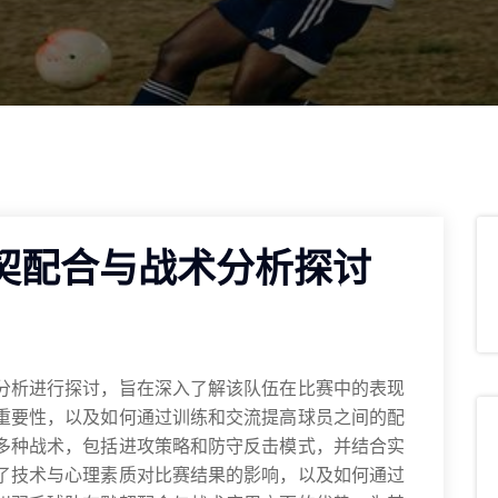
契配合与战术分析探讨
分析进行探讨，旨在深入了解该队伍在比赛中的表现
重要性，以及如何通过训练和交流提高球员之间的配
多种战术，包括进攻策略和防守反击模式，并结合实
了技术与心理素质对比赛结果的影响，以及如何通过