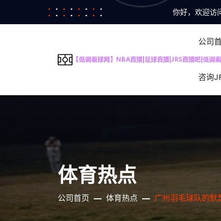
你好，欢迎访问
公司
咨询J
体育热点
公司首页
体育热点
广州羽毛球队的默