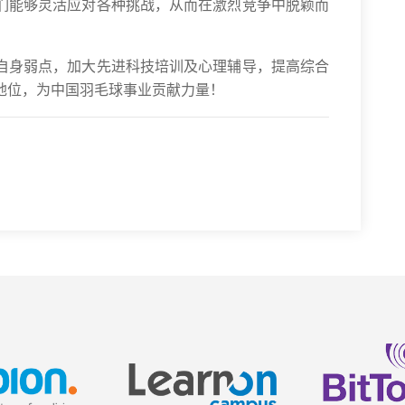
们能够灵活应对各种挑战，从而在激烈竞争中脱颖而
自身弱点，加大先进科技培训及心理辅导，提高综合
地位，为中国羽毛球事业贡献力量！