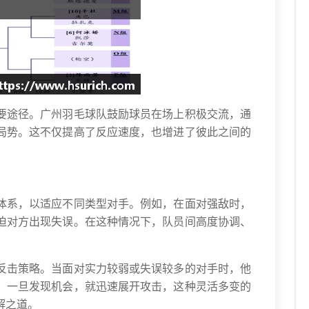
要途径。广州羽毛球队鼓励球员在场上积极交流，通
局势。这不仅提高了反应速度，也增进了彼此之间的
。
体系，以适应不同类型对手。例如，在面对强敌时，
迫对方出现失误。在这种情况下，队员间高度协调、
反击策略。当面对实力较弱或失误较多的对手时，他
。一旦发现机会，就迅速展开攻击，这种灵活多变的
解之道。