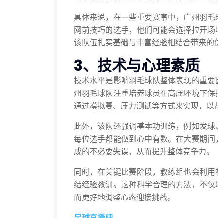
具体来说，在一些重要赛事中，广州羽毛
网前技巧的选手，他们可能会选择拉开场
该队伍扎实基础与丰富经验相结合带来的
3、技术与心理素质
技术水平是影响羽毛球队整体表现的重要
州羽毛球队注重培养球员在高压环境下保
通过模拟赛、压力测试等方式来实现，以
此外，该队还强调基本功训练，例如发球
每位选手都能做到心中有数。在大赛期间
成的不必要失误，从而提升整体竞争力。
同时，在关键比赛阶段，教练组也会利用
结经验教训。这种科学合理的方法，不仅
而更好地调整心态迎接挑战。
足球直播吧