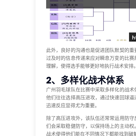
此外，良好的沟通也是促进团队默契的重
过及时的信息传递来应对瞬息万变的比赛
理解，使得选手能够更好地执行战术安排
2、多样化战术体系
广州羽毛球队在比赛中采取多样化的战术
他们往往选择高压进攻，通过快速回球逼
迅速反应显得尤为重要。
除了高压进攻外，该队伍还常常运用防守
们会采取稳健防守，以保持场上的主动权
战术使得他们能在不同情况下都能找到破