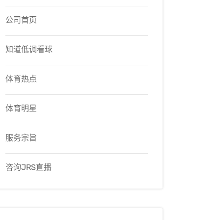
公司首页
知道低调看球
体育热点
体育明星
服务宗旨
咨询JRS直播