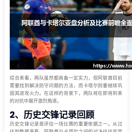
综合来看，两队虽然都具备一定实力，但阿联酋目前
需要找到解决防守问题的方法，而卡塔尔则要继续巩
固其进攻火力。在这样的背景下，两队将在即将到来
的对抗中展开激烈角逐。
2、历史交锋记录回顾
历史交锋记录是评估一场比赛的重要依据之一。从过
往的数据来看，阿联酋与卡塔尔之间的对决往往非常