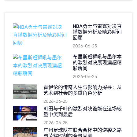
NBA勇士与雷霆对决直
播数据分析及精彩瞬间
回顾
2026-06-25
布里斯班狮吼与墨尔本
的激烈对决展现澳超精
彩瞬间
2026-06-25
霍伊伦的传奇人生与影响力探寻：从
艺术到社会的多重角色分析
2026-06-25
町田与千叶的激烈对决谁能在这场较
量中笑到最后
2026-06-25
广州足球队在联合会杯中的逆袭之路
与荣耀时刻的全景回顾