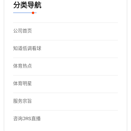
分类导航
公司首页
知道低调看球
体育热点
体育明星
服务宗旨
咨询JRS直播