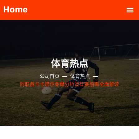
体育热点
公司首页
体育热点
阿联酋与卡塔尔亚盘分析及比赛前瞻全面解读