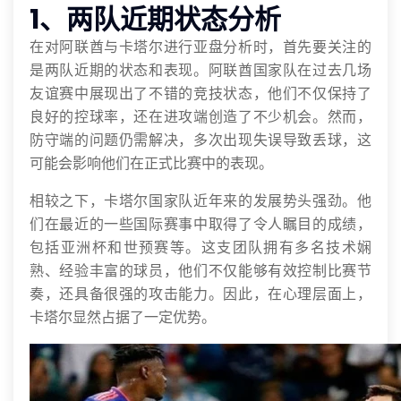
1、两队近期状态分析
在对阿联酋与卡塔尔进行亚盘分析时，首先要关注的
是两队近期的状态和表现。阿联酋国家队在过去几场
友谊赛中展现出了不错的竞技状态，他们不仅保持了
良好的控球率，还在进攻端创造了不少机会。然而，
防守端的问题仍需解决，多次出现失误导致丢球，这
可能会影响他们在正式比赛中的表现。
相较之下，卡塔尔国家队近年来的发展势头强劲。他
们在最近的一些国际赛事中取得了令人瞩目的成绩，
包括亚洲杯和世预赛等。这支团队拥有多名技术娴
熟、经验丰富的球员，他们不仅能够有效控制比赛节
奏，还具备很强的攻击能力。因此，在心理层面上，
卡塔尔显然占据了一定优势。