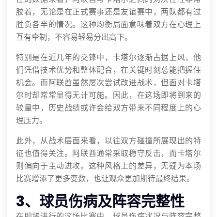
胶着，无论是在正式赛事还是友谊赛中，两队都有过
胜负各半的情况。这种均衡局面意味着双方在心理上
互有牵制，不容易轻易分出高下。
特别是在近几年的交锋中，卡塔尔逐渐占据上风，他
们凭借技术优势和整体配合，在关键时刻总能把握住
机会。而阿联酋虽然屡次尝试改进战术，但面对卡塔
尔时却常常显得无计可施。因此，在这场即将到来的
较量中，历史战绩或许会给双方带来不同程度上的心
理压力。
此外，从战术层面来看，以往双方碰撞所展现出的特
征也值得关注。阿联酋通常采取稳守反击，而卡塔尔
则偏向于主动进攻。这种风格上的差异，无疑为本场
比赛增添了更多变数，也让观众更加期待最终结果。
3、球员伤病及阵容完整性
在即将进行的这场比赛中，球员伤病状况与阵容完整