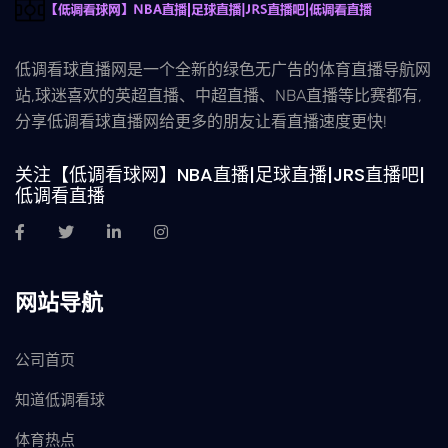
低调看球直播网是一个全新的绿色无广告的体育直播导航网
站,球迷喜欢的英超直播、中超直播、NBA直播等比赛都有,
分享低调看球直播网给更多的朋友让看直播速度更快!
关注【低调看球网】NBA直播|足球直播|JRS直播吧|
低调看直播
网站导航
公司首页
知道低调看球
体育热点