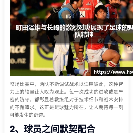
整场比赛中，两队不断调试战术以适应彼此，这种智
力上的较量让人叹为观止。每一次成功的进攻或是严
密的防守，都彰显着教练组对于技术细节和战术安排
的不懈追求。这正是足球魅力所在，让人期待每一刻
可能发生的奇迹。
2、球员之间默契配合