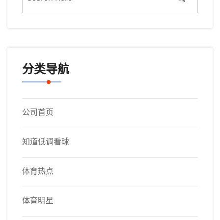
分类导航
公司首页
知道低调看球
体育热点
体育明星