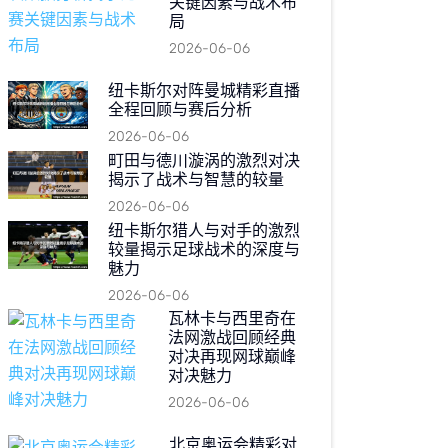
关键因素与战术布
局
2026-06-06
纽卡斯尔对阵曼城精彩直播
全程回顾与赛后分析
2026-06-06
町田与德川漩涡的激烈对决
揭示了战术与智慧的较量
2026-06-06
纽卡斯尔猎人与对手的激烈
较量揭示足球战术的深度与
魅力
2026-06-06
瓦林卡与西里奇在
法网激战回顾经典
对决再现网球巅峰
对决魅力
2026-06-06
北京奥运会精彩对