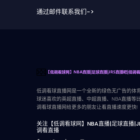
通过邮件联系我们->
低调看球直播网是一个全新的绿色无广告的体育
球迷喜欢的英超直播、中超直播、NBA直播等比
调看球直播网给更多的朋友让看直播速度更快!
关注【低调看球网】NBA直播|足球直播|J
调看直播