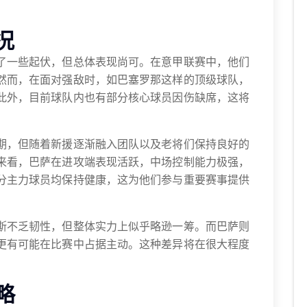
况
了一些起伏，但总体表现尚可。在意甲联赛中，他们
然而，在面对强敌时，如巴塞罗那这样的顶级球队，
此外，目前球队内也有部分核心球员因伤缺席，这将
期，但随着新援逐渐融入团队以及老将们保持良好的
来看，巴萨在进攻端表现活跃，中场控制能力极强，
分主力球员均保持健康，这为他们参与重要赛事提供
斯不乏韧性，但整体实力上似乎略逊一筹。而巴萨则
更有可能在比赛中占据主动。这种差异将在很大程度
略