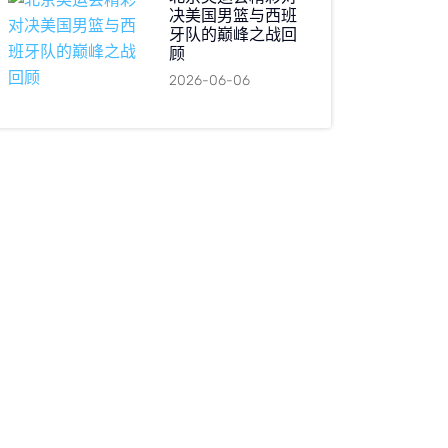
决美国男篮与西班
牙队的巅峰之战回
顾
2026-06-06