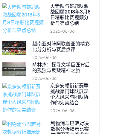
火箭队与雄鹿队激
战回顾2018年3月8
日精彩比赛视频分
析与亮点总结
2026-06-06
越南亚对阵阿联酋亚的精彩
比分分析与赛后点评
2026-06-06
萨林杰：探寻文学巨匠背后
的孤独与反叛精神之旅
2026-06-06
京多安领衔新赛季
挑战豪门球队展现
个人风采与团队协
作的完美结合
2026-06-06
利物浦与巴萨对决
数据分析揭示比赛