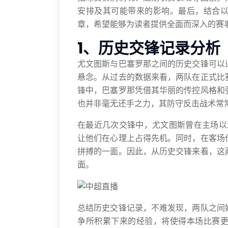
安排及其可能带来的影响。最后，结合
章，希望能够为读者提供全面而深入的赛
1、历史交锋记录分析
尤文图斯与巴塞罗那之间的历史交锋可以
悬念。从过去的数据来看，两队在正式比
锋中，巴塞罗那凭借其华丽的传控风格和
也并非毫无还手之力，其防守反击战术常
在最近几次交锋中，尤文图斯曾在主场以
让他们在心理上占得先机。同时，在客场
拼搏的一面。因此，从历史交锋来看，这
面。
总结历史交锋记录，不难发现，两队之间
争所积累下来的经验，将使得本场比赛