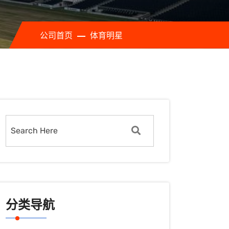
公司首页
体育明星
分类导航