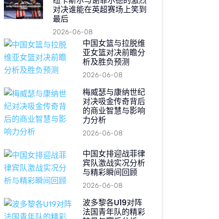
纽卡斯尔与谢菲尔德的激烈
对决谁能在英超赛场上笑到
最后
2026-06-08
中国女篮与拉脱维
亚女篮对决前瞻分
析及胜负预测
2026-06-08
梅威瑟与康纳世纪
对决吸金传奇背后
的商业智慧与影响
力分析
2026-06-08
中国女排迎战菲律
宾队激战实况分析
与精彩瞬间回顾
2026-06-08
波多黎各U19对阵
法国青年队的精彩