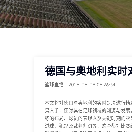
德国与奥地利实时
篮球直播
-
2026-06-08 06:26:34
本文将对德国与奥地利的实时对决进行精
景入手，探讨其在足球领域的渊源与发展
练的布局、球员的表现以及关键时刻的决
进球、犯规及裁判判罚等，这些都对比赛