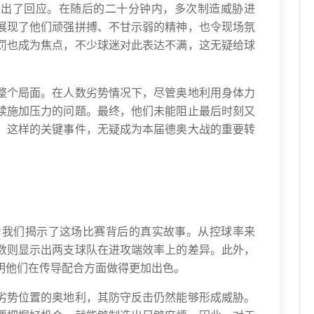
做出了回应。在随后的二十分钟内，多次制造威胁进
展现了他们顽强拼搏、不甘示弱的精神，也令现场氛
罚也成为焦点，不少球迷对此表达不满，这无疑给球
整个局面。在人数劣势情况下，尽管奥地利用身体力
续施加压力的问题。最终，他们未能阻止最后时刻又
。这样的关键事件，无疑成为本届德奥大战的重要转
为我们揭示了这场比赛背后的真实故事。从控球率来
数则显示出两支球队在进攻端效率上的差异。此外，
明他们在传导配合方面做得更加出色。
劣势位置的奥地利，其防守反击仍然能够形成威胁。