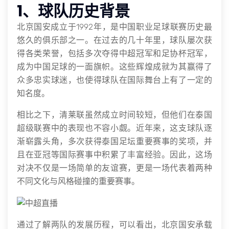
1、球队历史背景
北京国安成立于1992年，是中国职业足球联赛历史最
悠久的俱乐部之一。在过去的几十年里，球队屡次获
得各类荣誉，包括多次夺得中超冠军和足协杯冠军，
成为中国足球的一面旗帜。这些辉煌成就为其赢得了
众多忠实球迷，也使得球队在国际舞台上有了一定的
知名度。
相比之下，清莱联虽然成立时间较短，但他们在泰国
超级联赛中的表现也不容小觑。近年来，这支球队逐
渐崭露头角，多次获得泰国足坛重要赛事的奖项，并
且在亚冠等国际赛事中积累了丰富经验。因此，这场
对决不仅是一场简单的友谊赛，更是一场代表着两种
不同文化与风格碰撞的重要赛事。
通过了解两队的发展历程，可以看出，北京国安承载