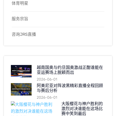
体育明星
服务宗旨
咨询JRS直播
越南国奥与约旦国奥激战正酣谁能在
亚运赛场上脱颖而出
2026-06-01
阿美尼亚对阵波黑精彩直播全程回顾
与赛后分析
2026-06-01
大阪樱花与神户胜利的
激烈对决谁能在这场比
赛中笑到最后