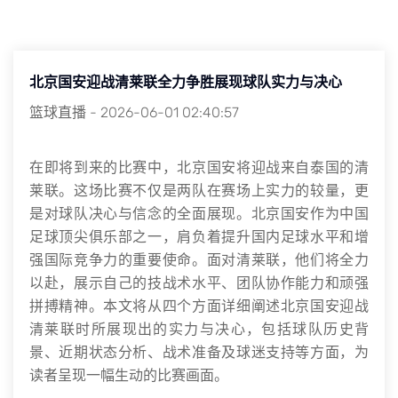
北京国安迎战清莱联全力争胜展现球队实力与决心
篮球直播
-
2026-06-01 02:40:57
在即将到来的比赛中，北京国安将迎战来自泰国的清
莱联。这场比赛不仅是两队在赛场上实力的较量，更
是对球队决心与信念的全面展现。北京国安作为中国
足球顶尖俱乐部之一，肩负着提升国内足球水平和增
强国际竞争力的重要使命。面对清莱联，他们将全力
以赴，展示自己的技战术水平、团队协作能力和顽强
拼搏精神。本文将从四个方面详细阐述北京国安迎战
清莱联时所展现出的实力与决心，包括球队历史背
景、近期状态分析、战术准备及球迷支持等方面，为
读者呈现一幅生动的比赛画面。