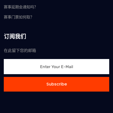
赛事延期会通知吗？
赛事门票如何取？
订阅我们
在此留下您的邮箱
Subscribe