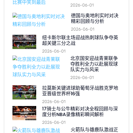
2026-06-01
德国与奥地利实时对决
精彩回顾与分析
2026-06-01
纽卡斯尔联主场迎战热刺球队争夺英
超关键三分之战
2026-06-01
北京国安迎战青莱联争
夺胜利全力以赴展现球
队实力与风采
2026-06-01
拉莫斯关键进球助葡萄牙战胜克罗地
亚晋级世界杯16强
2026-06-01
17骑士与公牛精彩对决全程回顾与深
度分析NBA录像精彩瞬间解析
2026-06-01
火箭队与雄鹿队激战正