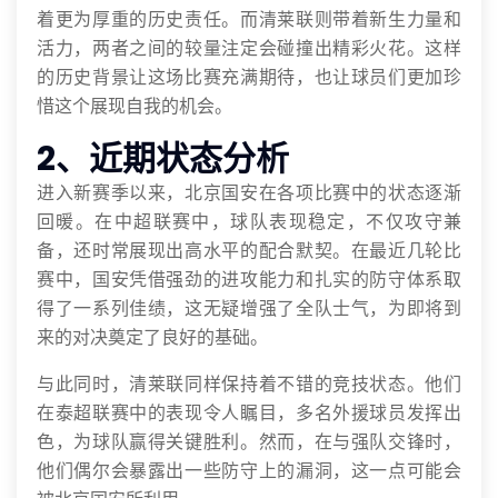
着更为厚重的历史责任。而清莱联则带着新生力量和
活力，两者之间的较量注定会碰撞出精彩火花。这样
的历史背景让这场比赛充满期待，也让球员们更加珍
惜这个展现自我的机会。
2、近期状态分析
进入新赛季以来，北京国安在各项比赛中的状态逐渐
回暖。在中超联赛中，球队表现稳定，不仅攻守兼
备，还时常展现出高水平的配合默契。在最近几轮比
赛中，国安凭借强劲的进攻能力和扎实的防守体系取
得了一系列佳绩，这无疑增强了全队士气，为即将到
来的对决奠定了良好的基础。
与此同时，清莱联同样保持着不错的竞技状态。他们
在泰超联赛中的表现令人瞩目，多名外援球员发挥出
色，为球队赢得关键胜利。然而，在与强队交锋时，
他们偶尔会暴露出一些防守上的漏洞，这一点可能会