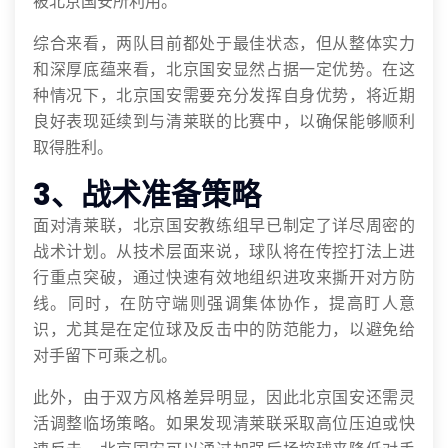
被北京国安所利用。
综合来看，两队目前都处于最佳状态，但从整体实力
和深厚底蕴来看，北京国安显然占据一定优势。在这
种情况下，北京国安需要充分发挥自身优势，将近期
良好表现延续到与清莱联的比赛中，以确保能够顺利
取得胜利。
3、战术准备策略
面对清莱联，北京国安教练组早已制定了详尽周密的
战术计划。从技术层面来说，球队将在传控打法上进
行重点突破，通过快速有效地组织进攻来撕开对方防
线。同时，在防守端则强调集体协作，提高盯人意
识，尤其是在定位球及反击中的防范能力，以避免给
对手留下可乘之机。
此外，由于双方风格差异明显，因此北京国安还需灵
活调整临场策略。如果发现清莱联采取高位压迫或快