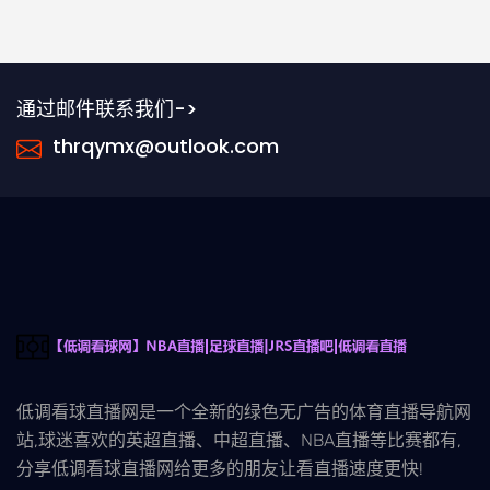
通过邮件联系我们->
thrqymx@outlook.com
低调看球直播网是一个全新的绿色无广告的体育直播导航网
站,球迷喜欢的英超直播、中超直播、NBA直播等比赛都有,
分享低调看球直播网给更多的朋友让看直播速度更快!