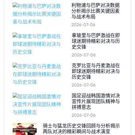
利物浦与巴萨对决数据
分析揭示比赛关键因素
与战术布局
2026-07-06
拿玻里与巴萨激战在即
球迷期待精彩对决与历
史交锋
2026-07-06
克罗比亚与丹麦激战在
即球迷期待精彩对决与
历史交锋
2026-07-06
国足迎战韩国激情对决
宣传片展现团队精神与
拼搏意志
2026-07-06
骑士与猛龙历史交锋回顾与分析揭示
两队对决的精彩瞬间与战术演变