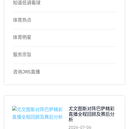
知道低调看球
体育热点
体育明星
服务宗旨
咨询JRS直播
尤文图斯对阵巴萨精彩
直播全程回顾及赛后分
析
2026-07-06