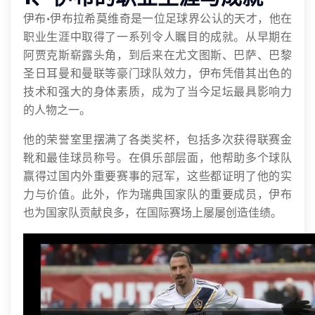
伊布·伊布拉希莫维奇是一位足球界公认的天才，他在
职业生涯中取得了一系列令人瞩目的成就。从早期在
阿贾克斯崭露头角，到后来在尤文图斯、巴萨、巴黎
圣日耳曼和曼联等豪门球队效力，伊布凭借其出色的
技术和强大的身体素质，成为了当今足坛最具影响力
的人物之一。
他的荣誉室里摆满了各类奖杯，包括多次获得联赛金
靴和最佳球员称号。在俱乐部层面，他帮助多个球队
赢得过国内外重要赛事的冠军，这些都证明了他的实
力与价值。此外，作为瑞典国家队的重要成员，伊布
也为国家队贡献良多，在国际赛场上屡屡创造佳绩。