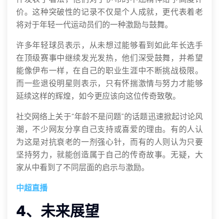
价。这种突破性的记录不仅是个人成就，更代表着老
将对于年轻一代运动员们的一种激励与鼓舞。
许多年轻球员表示，从未想过能够看到如此年长选手
在顶级赛事中继续发光发热，他们深受鼓舞，并希望
能像伊布一样，在自己的职业生涯中不断挑战极限。
而一些退役明星则表示，只有怀揣激情与努力才能够
延续这样的辉煌，如今更应该向这位传奇致敬。
社交网络上关于“年龄不是问题”的话题迅速掀起讨论风
潮，不少网友分享自己支持或喜爱的理由。有的人认
为这是对抗衰老的一剂强心针，而有的人则认为只要
坚持努力，就能创造属于自己的传奇故事。无疑，大
家从中看到了不同层面的启示与激励。
中超直播
4、未来展望