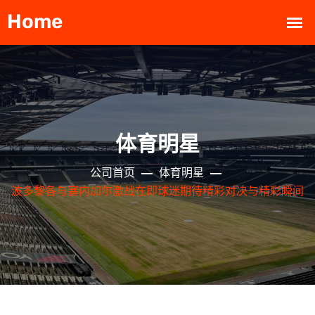
体育明星
公司首页
体育明星
波多黎各与塞内加尔激战在即球迷期待精彩对决与精彩瞬间