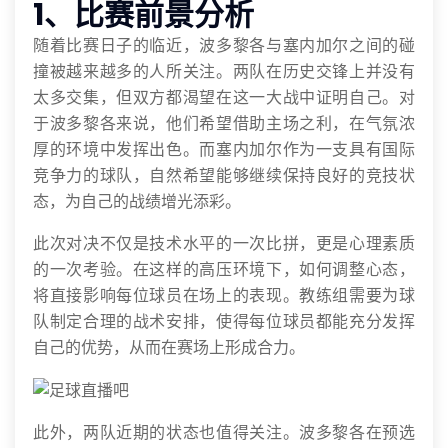
1、比赛前景分析
随着比赛日子的临近，波多黎各与塞内加尔之间的碰
撞被越来越多的人所关注。两队在历史交锋上并没有
太多交集，但双方都渴望在这一大战中证明自己。对
于波多黎各来说，他们希望借助主场之利，在气氛浓
厚的环境中发挥出色。而塞内加尔作为一支具有国际
竞争力的球队，自然希望能够继续保持良好的竞技状
态，为自己的战绩增光添彩。
此次对决不仅是技术水平的一次比拼，更是心理素质
的一次考验。在这样的高压环境下，如何调整心态，
将直接影响每位球员在场上的表现。教练组需要为球
队制定合理的战术安排，使得每位球员都能充分发挥
自己的优势，从而在赛场上形成合力。
此外，两队近期的状态也值得关注。波多黎各在预选