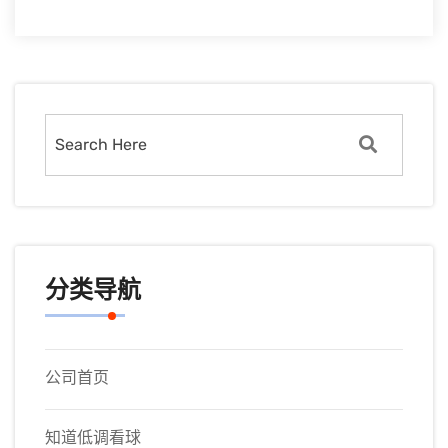
分类导航
公司首页
知道低调看球