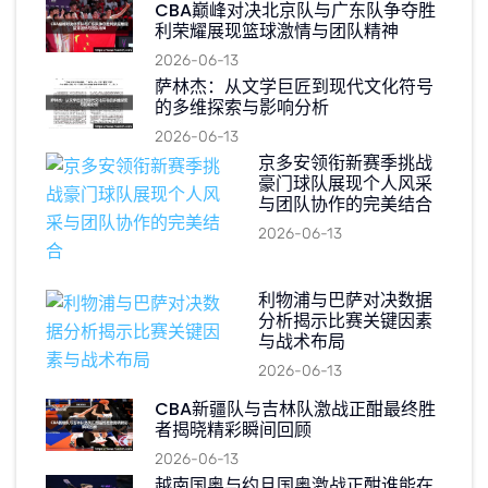
CBA巅峰对决北京队与广东队争夺胜
利荣耀展现篮球激情与团队精神
2026-06-13
萨林杰：从文学巨匠到现代文化符号
的多维探索与影响分析
2026-06-13
京多安领衔新赛季挑战
豪门球队展现个人风采
与团队协作的完美结合
2026-06-13
利物浦与巴萨对决数据
分析揭示比赛关键因素
与战术布局
2026-06-13
CBA新疆队与吉林队激战正酣最终胜
者揭晓精彩瞬间回顾
2026-06-13
越南国奥与约旦国奥激战正酣谁能在