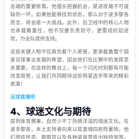
击端的重要依靠，他擅长把握机会，是进攻端不可或
缺的一环。如果他能够找到状态，那么对于波多黎各
而言，将会是一大挑战。此外，后卫线中的核心人物
也承载着重任，他不仅要负责防守，更需组织起进
攻，为全队提供支持。
这些关键人物不仅肩负着个人荣誉，更承载着整个国
家足球事业发展的希望，因此他们在比赛中的发挥至
关重要。在这样的舞台上，每一个闪光时刻都有可能
改变局势，让我们共同期待这些明星选手带来的精彩
表演！
足球直播吧
4、球迷文化与期待
提到体育赛事，自然少不了热情洋溢的球迷文化。在
波多黎各，本土支持者向来以其激情四射而著称。他
们用欢呼声、歌唱声以及各种道具营造出独特氛围，