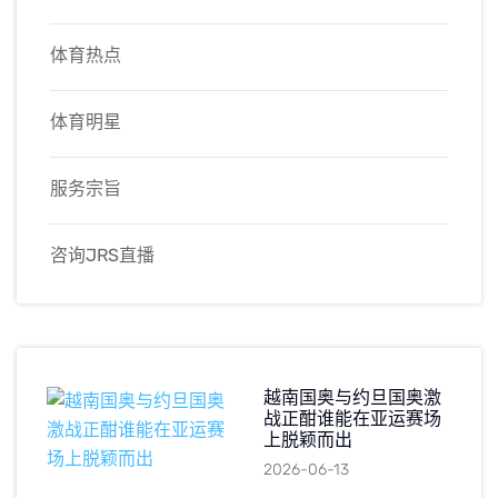
体育热点
体育明星
服务宗旨
咨询JRS直播
越南国奥与约旦国奥激
战正酣谁能在亚运赛场
上脱颖而出
2026-06-13