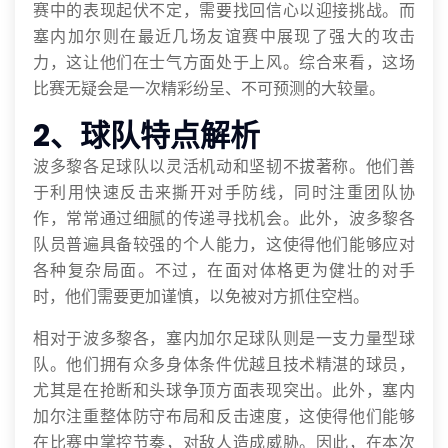
赛中的表现起伏不定，需要找回信心以迎接挑战。而
塞内加尔则在最近几场友谊赛中展现了强大的攻击
力，这让他们在士气方面处于上风。综合来看，这场
比赛无疑会是一次精彩纷呈、不可预测的大较量。
2、球队特点解析
波多黎各足球队以灵活机动和坚韧不拔著称。他们善
于利用快速反击来撕开对手防线，同时注重团队协
作，常常通过细腻的传递寻找机会。此外，波多黎各
队员普遍具备较强的个人能力，这使得他们能够应对
各种复杂局面。不过，在面对体格更为健壮的对手
时，他们需要更加谨慎，以免被对方抓住空档。
相对于波多黎各，塞内加尔足球队则是一支力量型球
队。他们拥有众多身体条件优越且技术精湛的球员，
尤其是在抢断和头球争顶方面表现突出。此外，塞内
加尔注重整体防守布局和反击速度，这使得他们能够
在比赛中掌控节奏，对敌人造成威胁。因此，在本次