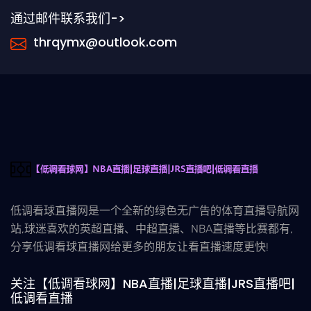
通过邮件联系我们->
thrqymx@outlook.com
低调看球直播网是一个全新的绿色无广告的体育直播导航网
站,球迷喜欢的英超直播、中超直播、NBA直播等比赛都有,
分享低调看球直播网给更多的朋友让看直播速度更快!
关注【低调看球网】NBA直播|足球直播|JRS直播吧|
低调看直播