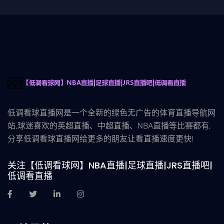
低调看球直播网是一个全新的绿色无广告的体育直播导航网
站,球迷喜欢的英超直播、中超直播、NBA直播等比赛都有,
分享低调看球直播网给更多的朋友让看直播速度更快!
关注【低调看球网】NBA直播|足球直播|JRS直播吧|
低调看直播