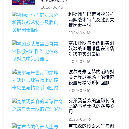
2026-06-16
利物浦与巴萨对决分析
两队战术特点及胜负关
键因素探讨
2026-06-16
拿加沙队与墨西哥美洲
队激战正酣谁能在这场
对决中笑到最后
2026-06-16
波尔与朱世赫的巅峰对
决乒乓球赛场上的传奇
较量与精彩瞬间回顾
2026-06-16
克莱汤普森的篮球传奇
之路与勇士队的辉煌岁
月
2026-06-16
吉布森的传奇人生与创