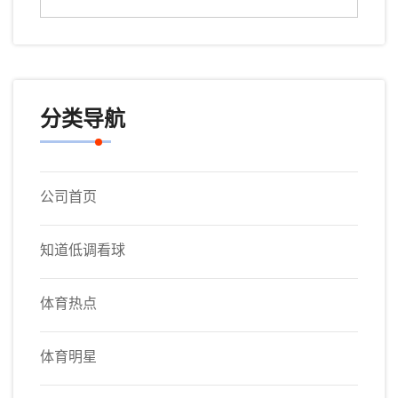
分类导航
公司首页
知道低调看球
体育热点
体育明星