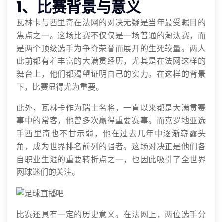
1、比赛背景与意义
瓦林卡与西里奇在法网的对决无疑是当年最受瞩目的
焦点之一。这场比赛不仅仅是一场普通的淘汰赛，而
是两个顶级选手为争夺荣誉而展开的生死较量。两人
此前都有着丰富的大满贯经历，尤其是在法网这样的
舞台上，他们都渴望证明自己的实力。在这样的背景
下，比赛显得尤为重要。
此外，瓦林卡作为瑞士名将，一直以来都是大满贯赛
事中的常客，他曾多次赢得重要赛事。而克罗地亚选
手西里奇也不甘示弱，他在过去几年中逐渐崭露头
角，成为世界排名前列的强者。这场对决正是他们各
自职业生涯的重要转折点之一，也因此吸引了全世界
网球迷们的关注。
比赛还具有一定的历史意义。在法网上，两位选手分