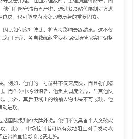
防守反击策略。在面对强敌时，更强调整体防守，同
。他们在防守端布置严密，通过紧凑站位限制对方进
定位球，也可能成为改变比赛局势的重要因素。
，因此如何应对彼此，将直接影响最终结果。这不仅
气之间博弈，各自教练组需要根据现场情况实时调整
要。例如，他们的一号前锋不仅速度快，而且射门精
门。而作为中场组织者，他负责调度全局，与其他队
要。此外，其后卫线上的领袖人物也是不可或缺，他
策动进攻。
包括国际级别的大牌外援。他们不仅具备个人突破能
助攻。此外，中场控制者可以有效地阻止对手发动攻
挥正常将直接影响比赛走势。