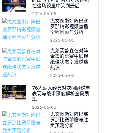
町田与千叶的激烈对决谁能
在这场较量中笑到最后
2026-06-05
尤文图斯对阵巴塞
罗那精彩视频直播
全程回顾与分析
2026-06-05
克莱汤普森在对阵
雷霆的比赛中展现
绝佳状态引发球迷
热议
2026-06-05
76人湖人经典对决回顾球星
表现与战术深度解析全景展
现
2026-06-05
尤文图斯对阵巴塞
罗那比赛前瞻与胜
负预测分析