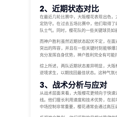
2、近期状态对比
在最近几轮比赛中，大阪樱花表现出色，
定防守。在过去五场比赛中，他们取得了
队士气。同时，樱花队的一些关键球员如
而神户胜利虽然近期状态起伏不定，在面
突出的阵容，并且在一些关键时刻能够爆
充分发挥自身优势，神户胜利完全有可能
综上所述，两队近期状态差异明显，大阪
逆境求生，以期找回最佳状态。这种气氛
3、战术分析与应对
从战术层面来看，大阪樱花更倾向于快速
线。他们擅长利用速度和技术优势，在前
中场控制非常重要，樱花通常会通过高压