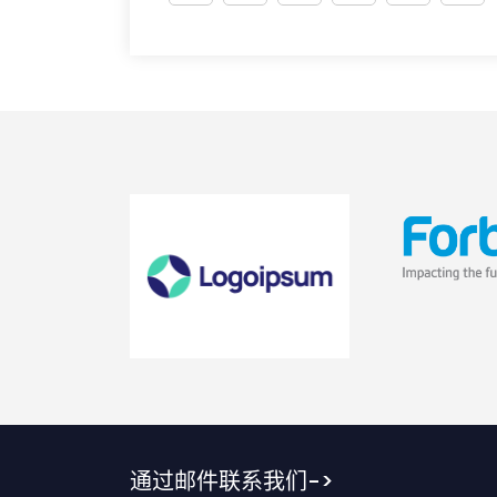
通过邮件联系我们->