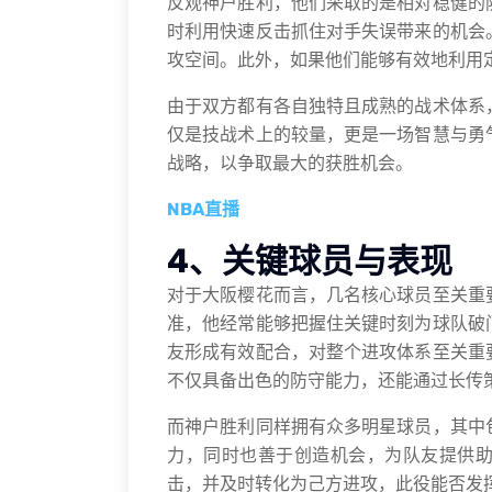
反观神户胜利，他们采取的是相对稳健的
时利用快速反击抓住对手失误带来的机会
攻空间。此外，如果他们能够有效地利用
由于双方都有各自独特且成熟的战术体系
仅是技战术上的较量，更是一场智慧与勇
战略，以争取最大的获胜机会。
NBA直播
4、关键球员与表现
对于大阪樱花而言，几名核心球员至关重
准，他经常能够把握住关键时刻为球队破
友形成有效配合，对整个进攻体系至关重
不仅具备出色的防守能力，还能通过长传
而神户胜利同样拥有众多明星球员，其中
力，同时也善于创造机会，为队友提供
击，并及时转化为己方进攻，此役能否发