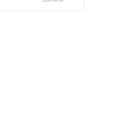
2026-06-05