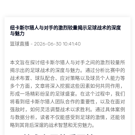
纽卡斯尔猎人与对手的激烈较量揭示足球战术的深度
与魅力
篮球直播
-
2026-06-30 10:41:40
本文旨在探讨纽卡斯尔猎人与对手之间的激烈较量所
揭示出的足球战术的深度与魅力。通过分析比赛中的
战术布置、球队配合、应对策略以及球员个人能力等
多个方面，文章将深入挖掘这些因素如何共同作用，
形成一场精彩纷呈的足球盛宴。在这个过程中，我们
将看到纽卡斯尔猎人团队合作的重要性，以及在面对
强敌时，如何灵活调整战术以求胜利。通过具体案例
与数据分析，读者不仅能感受到足球的激情，还能领
略到其背后深邃的战术智慧和无穷魅力。