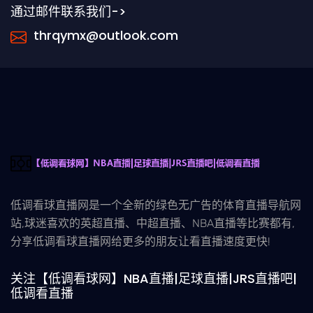
通过邮件联系我们->
thrqymx@outlook.com
低调看球直播网是一个全新的绿色无广告的体育直播导航网
站,球迷喜欢的英超直播、中超直播、NBA直播等比赛都有,
分享低调看球直播网给更多的朋友让看直播速度更快!
关注【低调看球网】NBA直播|足球直播|JRS直播吧|
低调看直播