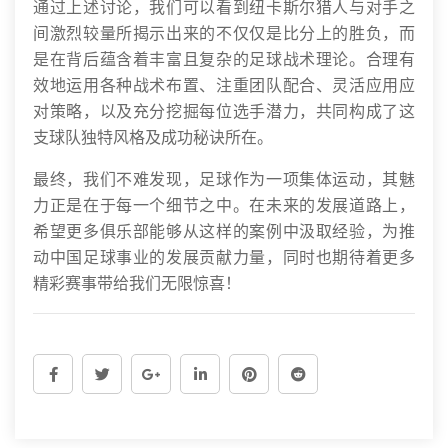
通过上述讨论，我们可以看到纽卡斯尔猎人与对手之
间激烈较量所揭示出来的不仅仅是比分上的胜负，而
是在背后蕴含着丰富且复杂的足球战术理论。合理有
效地运用各种战术布置、注重团队配合、灵活应用应
对策略，以及充分挖掘每位选手潜力，共同构成了这
支球队独特风格及成功秘诀所在。
最终，我们不难发现，足球作为一项集体运动，其魅
力正是在于每一个细节之中。在未来的发展道路上，
希望更多俱乐部能够从这样的案例中汲取经验，为推
动中国足球事业的发展贡献力量，同时也期待着更多
精彩赛事带给我们无限惊喜！