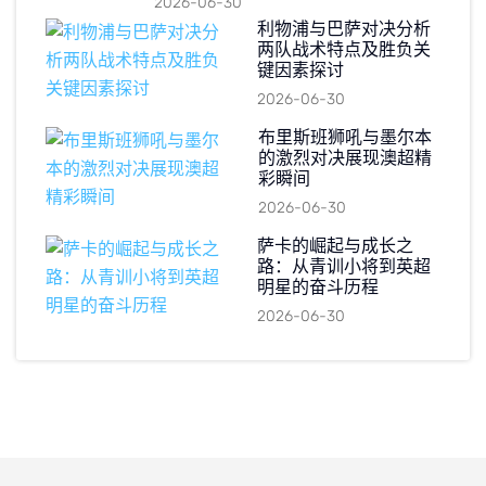
2026-06-30
利物浦与巴萨对决分析
两队战术特点及胜负关
键因素探讨
2026-06-30
布里斯班狮吼与墨尔本
的激烈对决展现澳超精
彩瞬间
2026-06-30
萨卡的崛起与成长之
路：从青训小将到英超
明星的奋斗历程
2026-06-30