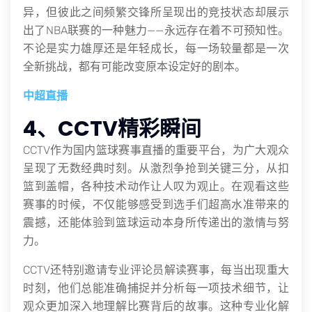
异，但彼此之间频繁交锋所呈现出的竞技状态却展示
出了NBA联赛的一种魅力——永远存在着不可预知性。
不论是实力雄厚还是年轻成长，每一场较量都是一次
全新挑战，都有可能改变原本设定好的剧本。
中超直播
4、CCTV精彩瞬间
CCTV作为国内篮球赛事直播的重要平台，为广大观众
呈现了无数经典时刻。从激烈争抢到关键三分，从扣
篮到盖帽，各种技术动作让人叹为观止。在观看这些
赛事的时候，不仅能够感受到选手们超高水准带来的
震撼，还能体验到篮球运动本身所传递出的激情与努
力。
CCTV还特别邀请专业评论员解读赛事，每当出现重大
时刻，他们总能准确捕捉并分析每一项技术细节，让
观众更加深入地理解比赛背后的故事。这种专业化解