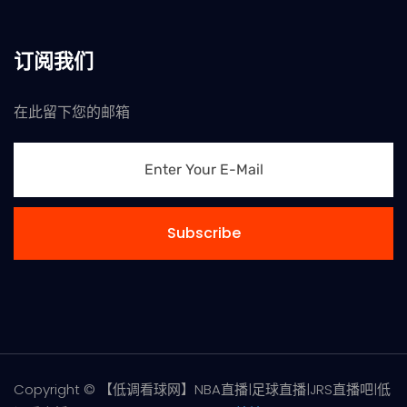
订阅我们
在此留下您的邮箱
Subscribe
Copyright © 【低调看球网】NBA直播|足球直播|JRS直播吧|低