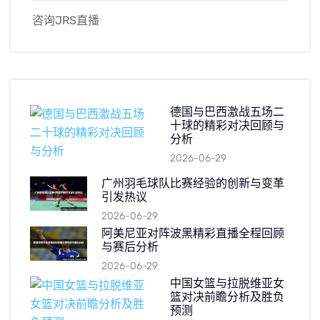
咨询JRS直播
德国与巴西激战五场二
十球的精彩对决回顾与
分析
2026-06-29
广州羽毛球队比赛经验的创新与变革
引发热议
2026-06-29
阿美尼亚对阵波黑精彩直播全程回顾
与赛后分析
2026-06-29
中国女篮与拉脱维亚女
篮对决前瞻分析及胜负
预测