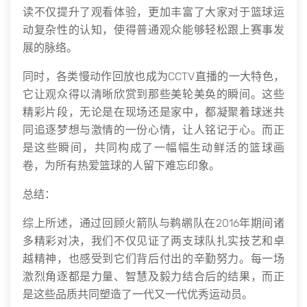
读不仅提升了观看体验，更加丰富了大家对于篮球运
动复杂性的认知，使得普通观众能够轻松跟上赛事发
展的脉络。
同时，各类慢动作回放也成为CCTV直播的一大特色，
它让观众得以清晰欣赏到那些美轮美奂的瞬间。这些
精彩片段，无论是在现场还是家中，都凝聚着球迷共
同追逐梦想与激情的一份心情，让人铭记于心。而正
是这些瞬间，共同构成了一幅幅生动鲜活的篮球画
卷，为所有热爱篮球的人留下难忘印象。
总结：
综上所述，通过回顾火箭队与鹈鹕队在2016年期间诸
多精彩对决，我们不仅见证了两支球队扎实技艺和卓
越精神，也感受到它们背后付出的辛勤努力。每一场
激烈角逐都是力量、智慧及毅力结合后的结果，而正
是这些品质共同塑造了一代又一代优秀运动员。