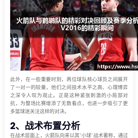
此外，在一些重要时刻，两位球队核心球员之间展开
了一对一的较量，他们之间技术水平之高、心理博弈
之深令人叹为观止。正是这种紧张刺激的小局部对
抗，为整场比赛增添了无数看点，也进一步吸引了更
多篮球迷关注这样的对决。
2、战术布置分析
在战术层面上，火箭队向来以其“小球”战术著称，通过