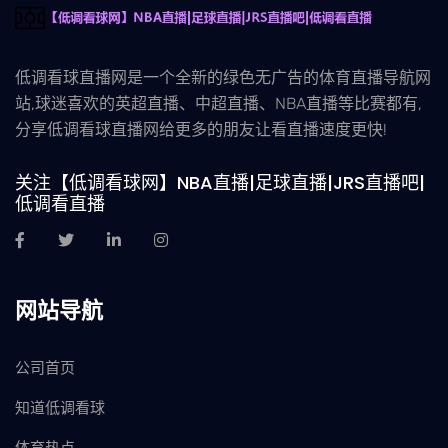
低调看球直播网是一个全新的绿色无广告的体育直播导航网
站,球迷喜欢的英超直播、中超直播、NBA直播等比赛都有,
分享低调看球直播网给更多的朋友让看直播速度更快!
关注【低调看球网】NBA直播|足球直播|JRS直播吧|
低调看直播
网站导航
公司首页
知道低调看球
体育热点