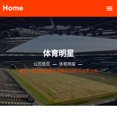
体育明星
公司首页
体育明星
骑士与猛龙季后赛对决精彩回顾与战术分析