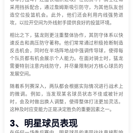
采用挡拆配合，通过詹姆斯吸引防守，为其他队友创
造空位投篮机会。此外，他们还会利用内线强势进
攻，以拉开空间为外线射手提供良好的投篮环境。
相比之下，猛龙则更注重整体协作，其防守体系以快
速反击和高压防守著称。他们常常通过积极抢断制造
反击机会，同时在半场阵地战中强调传导球，使得每
个队员都有机会展示个人能力。在面对骑士时，猛龙
需要特别注意内线防守，并尽量限制对方核心球员的
发展空间。
随着系列赛深入，两队都会根据实际情况进行战术上
的微调。例如，当发现某名球员状态不佳或被针对
时，会及时做出换人调整，使得整体打法更加灵活。
这种及时应变能力正是决定胜负的重要因素之一。
3、明星球员表现
在任何一场季后赛中，明星球员的表现往往直接影响