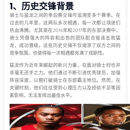
1、历史交锋背景
骑士与猛龙之间的季后赛交锋可追溯至多个赛季。在
过去的几年里，这两队多次相遇，每一次都让球迷们
热血沸腾。尤其是在2016年和2017年的东部决赛中，
骑士凭借强大的阵容和出色的团队配合接连击败猛
龙，成功晋级。这些历史交锋不仅增添了双方之间的
竞争氛围，也使得每一次相遇都充满了戏剧性。
猛龙作为近年来崛起的新兴力量，在面对骑士时也并
非毫无还手之力。他们通过不断引进优秀球员，加强
阵容深度，以期打破骑士在东部霸主地位。然而，在
关键时刻，他们往往受到心理压力以及经验不足等因
素影响，无法发挥出最佳水平。