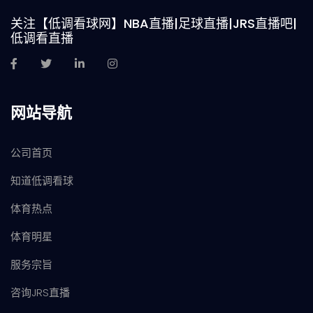
关注【低调看球网】NBA直播|足球直播|JRS直播吧|
低调看直播
网站导航
公司首页
知道低调看球
体育热点
体育明星
服务宗旨
咨询JRS直播