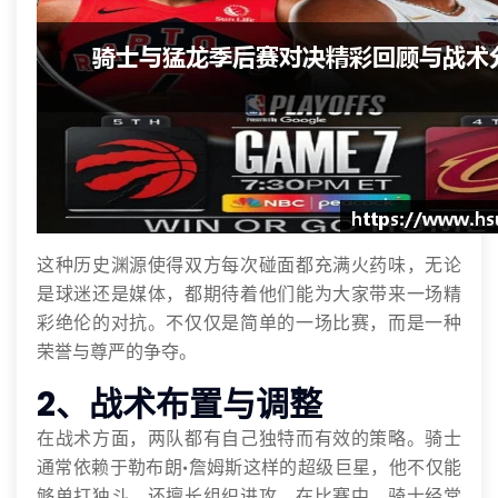
这种历史渊源使得双方每次碰面都充满火药味，无论
是球迷还是媒体，都期待着他们能为大家带来一场精
彩绝伦的对抗。不仅仅是简单的一场比赛，而是一种
荣誉与尊严的争夺。
2、战术布置与调整
在战术方面，两队都有自己独特而有效的策略。骑士
通常依赖于勒布朗·詹姆斯这样的超级巨星，他不仅能
够单打独斗，还擅长组织进攻。在比赛中，骑士经常