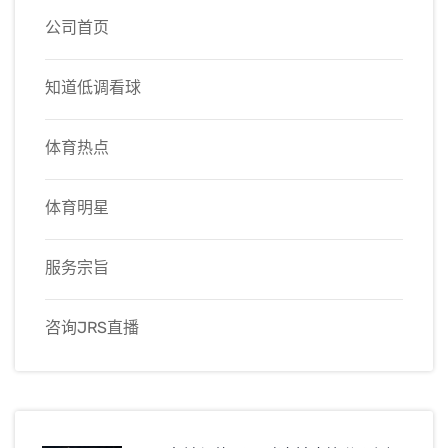
公司首页
知道低调看球
体育热点
体育明星
服务宗旨
咨询JRS直播