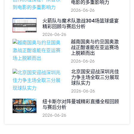
电影的多重影响力
2026-06-26
火箭队与魔术队激战304场篮球盛宴
精彩回顾与赛后分析
2026-06-26
越南国奥与约旦国奥激
战正酣谁能在亚运赛场
上脱颖而出
2026-06-26
北京国安迎战深圳兆佳
力争主场全取三分展现
球队实力
2026-06-26
纽卡斯尔对阵曼城精彩直播全程回顾
与赛后分析
2026-06-26