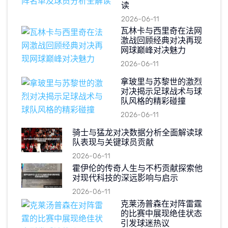
读
2026-06-11
瓦林卡与西里奇在法网
激战回顾经典对决再现
网球巅峰对决魅力
2026-06-11
拿玻里与苏黎世的激烈
对决揭示足球战术与球
队风格的精彩碰撞
2026-06-11
骑士与猛龙对决数据分析全面解读球
队表现与关键球员贡献
2026-06-11
霍伊伦的传奇人生与不朽贡献探索他
对现代科技的深远影响与启示
2026-06-11
克莱汤普森在对阵雷霆
的比赛中展现绝佳状态
引发球迷热议