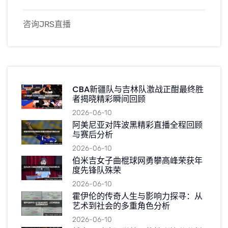
咨询JRS直播
CBA新疆队与吉林队激战正酣最终胜
者揭晓精彩瞬间回顾
2026-06-10
阿美尼亚对阵波黑精彩直播全程回顾
与赛后分析
2026-06-10
伯米吉女子曲棍球网勇攀高峰荣获年
度先锋队殊荣
2026-06-10
霍伊伦的传奇人生与影响力探寻：从
艺术到社会的多重角色分析
2026-06-10