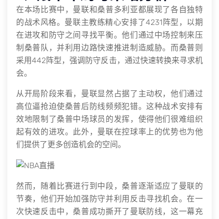
在本场比赛中，曼联和桑普多利亚都展现了各自独特
的战术风格。曼联主教练精心安排了4231阵型，以期
在进攻和防守之间寻找平衡。他们通过中场控制来压
制桑普队，并利用边路快速推进制造威胁。而桑普则
采用442阵型，强调防守反击，通过快速转换来寻求机
会。
从开局阶段来看，曼联显然占据了主动权，他们通过
高位逼抢迫使桑普后防线频频犯错。这种战术安排有
效地限制了桑普中场球员的发挥，使得他们很难组织
起有效的进攻。此外，曼联在控球率上的优势也为他
们提供了更多创造机会的空间。
然而，随着比赛进行到中段，桑普逐渐适应了曼联的
节奏，他们开始加强防守并利用反击寻找机会。在一
次快速反击中，桑普成功撕开了曼联防线，这一幕充