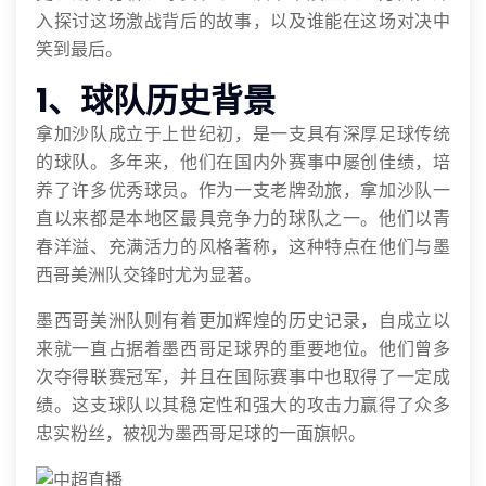
入探讨这场激战背后的故事，以及谁能在这场对决中
笑到最后。
1、球队历史背景
拿加沙队成立于上世纪初，是一支具有深厚足球传统
的球队。多年来，他们在国内外赛事中屡创佳绩，培
养了许多优秀球员。作为一支老牌劲旅，拿加沙队一
直以来都是本地区最具竞争力的球队之一。他们以青
春洋溢、充满活力的风格著称，这种特点在他们与墨
西哥美洲队交锋时尤为显著。
墨西哥美洲队则有着更加辉煌的历史记录，自成立以
来就一直占据着墨西哥足球界的重要地位。他们曾多
次夺得联赛冠军，并且在国际赛事中也取得了一定成
绩。这支球队以其稳定性和强大的攻击力赢得了众多
忠实粉丝，被视为墨西哥足球的一面旗帜。