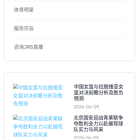
体育明星
服务宗旨
咨询JRS直播
中国女篮与拉脱维亚女
篮对决前瞻分析及胜负
预测
2026-06-09
北京国安迎战青莱联争
夺胜利全力以赴展现球
队实力与风采
2026-06-09