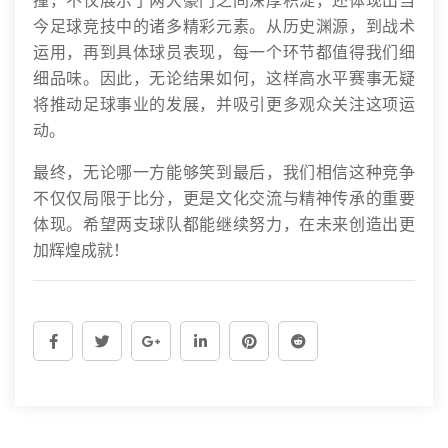
撞，不仅展示了两大豪门之间深厚积淀，还体现出当
今足球竞技中的诸多精彩元素。从历史渊源，到战术
运用，再到具体球员表现，每一个环节都值得我们细
细品味。因此，无论结果如何，这样高水平赛事无疑
将推动足球事业的发展，并吸引更多观众关注这项运
动。
最终，无论哪一方能够笑到最后，我们相信这种竞争
不仅仅局限于比分，更是文化交流与精神传承的重要
体现。希望两支球队都能继续努力，在未来创造出更
加辉煌成就！