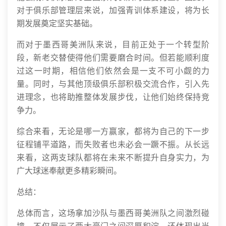
对于俱乐部管理层来说，加强青训体系建设，将为长
期发展奠定坚实基础。
而对于墨西哥美洲队来说，目前正处于一个转型阶
段，新老交替使得他们需要磨合时间。但若能顺利度
过这一时期，相信他们依然会是一支不可小觑的力
量。同时，与其他顶级俱乐部积极交流合作，引入先
进理念，也将助推整体发展步伐，让他们始终保持竞
争力。
综合来看，无论是哪一方赢家，都将为自己的下一步
征程铺平道路，而失败者也未必会一蹶不振。从长远
来看，这两支球队都将在未来不断提升自身实力，为
广大球迷奉献更多精彩瞬间。
总结：
总体而言，这场拿加沙队与墨西哥美洲队之间激烈碰