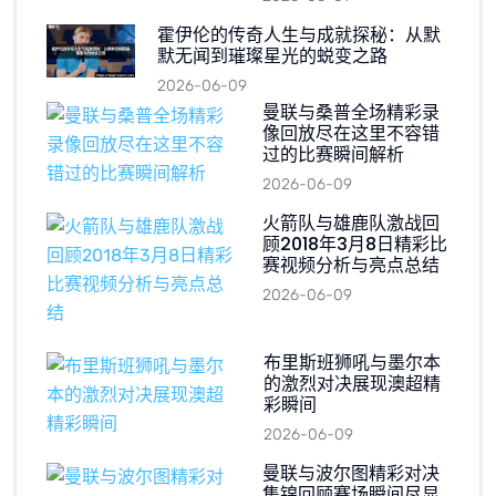
霍伊伦的传奇人生与成就探秘：从默
默无闻到璀璨星光的蜕变之路
2026-06-09
曼联与桑普全场精彩录
像回放尽在这里不容错
过的比赛瞬间解析
2026-06-09
火箭队与雄鹿队激战回
顾2018年3月8日精彩比
赛视频分析与亮点总结
2026-06-09
布里斯班狮吼与墨尔本
的激烈对决展现澳超精
彩瞬间
2026-06-09
曼联与波尔图精彩对决
集锦回顾赛场瞬间尽显