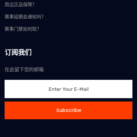
周边正品保障？
赛事延期会通知吗？
赛事门票如何取？
订阅我们
在此留下您的邮箱
Subscribe