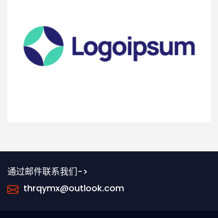
通过邮件联系我们->
thrqymx@outlook.com