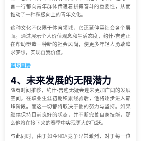
言一行都向青年群体传递着拼搏奋斗的重要性，从而
推动了一种积极向上的青年文化。
这种文化不仅限于体育领域，它还延伸至社会各个层
面。通过展示个人价值观念和生活态度，约什·吉迪正
在帮助塑造一种新的社会风尚，使更多年轻人勇敢追
求梦想，实现自我价值。
篮球直播
4、未来发展的无限潜力
随着时间推移，约什·吉迪无疑会迎来更加广阔的发展
空间。在职业生涯初期积累经验后，他将逐步进入巅
峰阶段。而这一切都将取决于他的努力与坚持。如果
继续保持目前良好的状态，并不断完善自身技能，那
么他将在接下来的赛季中实现更大的飞跃。
与此同时，由于如今NBA竞争异常激烈，对于每一位