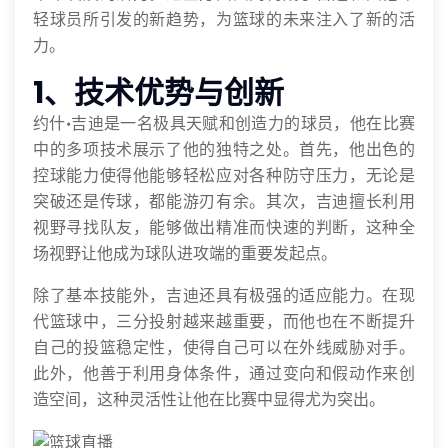
轻球员所引发的新趋势，为篮球的未来注入了新的活
力。
1、技术优势与创新
约什·吉迪是一名极具天赋和创造力的球员，他在比赛
中的多项技术展示了他的独特之处。首先，他出色的
控球能力使得他能够轻松应对各种防守压力，无论是
突破还是传球，都能游刃有余。其次，吉迪擅长利用
视野寻找队友，能够做出精准而快速的判断，这种全
场视野让他成为球队进攻端的重要发起点。
除了基本技能外，吉迪还具有极强的适应能力。在现
代篮球中，三分投射越来越重要，而他也在不断提升
自己的投篮稳定性，使得自己可以在外线威胁对手。
此外，他善于利用身体条件，通过变向和假动作来创
造空间，这种灵活性让他在比赛中显得尤为突出。