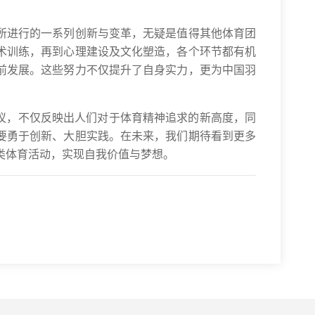
所进行的一系列创新与变革，无疑是值得其他体育团
术训练，再到心理建设及文化塑造，各个环节都有机
前发展。这些努力不仅提升了自身实力，更为中国羽
的热议，不仅反映出人们对于体育精神追求的新高度，同
要勇于创新、大胆实践。在未来，我们期待看到更多
类体育活动，实现自我价值与梦想。