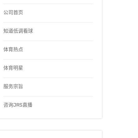
公司首页
知道低调看球
体育热点
体育明星
服务宗旨
咨询JRS直播