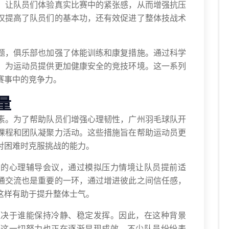
，让队员们体验真实比赛中的紧张感，从而增强抗压
仅提高了队员们的基本功，还有效促进了整体技战术
题，俱乐部也加强了体能训练和康复措施。通过科学
，为运动员提供更加健康安全的竞技环境。这一系列
赛事中的竞争力。
量
素。为了帮助队员们增强心理韧性，广州羽毛球队开
课程和团队凝聚力活动。这些措施旨在帮助运动员更
对困难时克服挑战的能力。
门的心理辅导会议，通过模拟压力情境让队员提前适
通交流也是重要的一环，通过增进彼此之间信任感，
这样有助于提升整体士气。
取决于谁能保持冷静、稳定发挥。因此，在这种背景
而这一切努力也正在逐渐显现成效，不少队员纷纷表