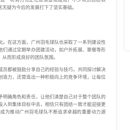
这无疑为今后的发展打下了坚实基础。
化。在这方面，广州羽毛球队也采取了一系列建设性
他们通过定期举办团建活动，如户外拓展、聚餐等形
，从而形成良好的团队氛围。
成员都被鼓励分享自己的经验与技巧，共同探讨解决
创造力，还营造出一种积极向上的竞争环境，让每位
予明确角色和责任，让他们清楚自己对于整个团队的
投入到集体目标中去，相信只有团结一致才能迎接更
感成为推动广州羽毛球队不断追求卓越的重要动力源