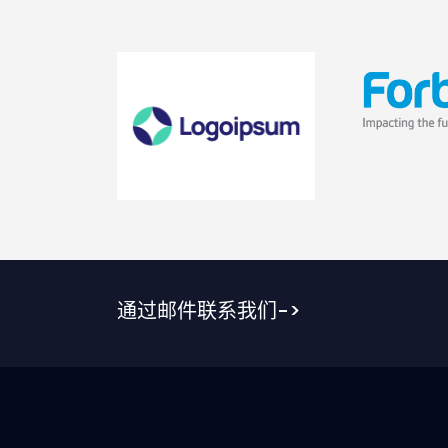
通过邮件联系我们->