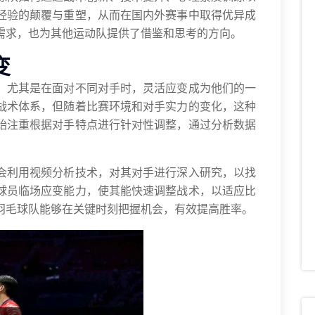
经验的颠覆与重塑，从而在国内外赛事中取得优异成
需求，也为其他运动队提供了借鉴和思考的方向。
变
，尤其是在面对不同对手时，灵活应变成为他们的一
战术体系，但随着比赛环境和对手实力的变化，这种
始注重根据对手特点进行针对性调整，通过分析数据
会利用视频分析技术，对其对手进行深入研究，以找
球员临场应变能力，使其能快速调整战术，以适应比
羽毛球队能够在关键时刻把握机会，有效提高胜率。