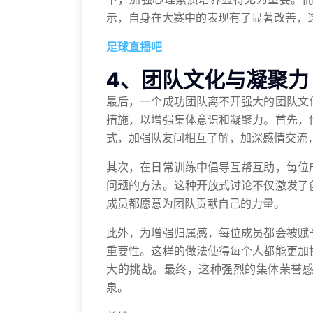
示，自身在大赛中的表现有了显著改善，
足球直播吧
4、团队文化与凝聚力
最后，一个成功团队离不开强大的团队文
措施，以增强集体意识和凝聚力。首先，
式，加强队友间相互了解，加深感情交流
其次，在日常训练中倡导互帮互助，每位
问题的方法。这种开放式讨论不仅激发了
成员都愿意为团队贡献自己的力量。
此外，为增强归属感，每位成员都会被赋
重要性。这样的做法使得每个人都能更加
大的挑战。最终，这种强烈的集体荣誉
泉。