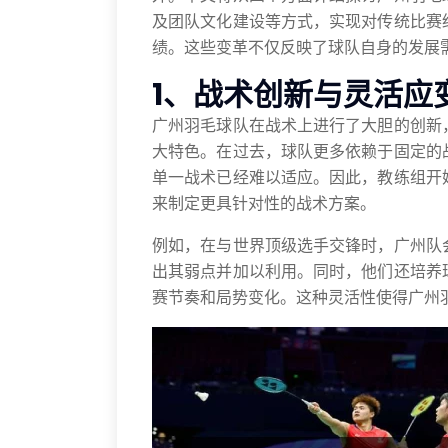
及团队文化建设等方式，实现对传统比赛
绩。这些变革不仅反映了球队自身的发展
1、战术创新与灵活应
广州羽毛球队在战术上进行了大胆的创新
大特色。在过去，球队更多依赖于固定的
单一战术已经难以适应。因此，教练组开
来制定更具针对性的战术方案。
例如，在与世界顶级选手交锋时，广州队
出其弱点并加以利用。同时，他们还培养
赛节奏和局势变化。这种灵活性使得广州