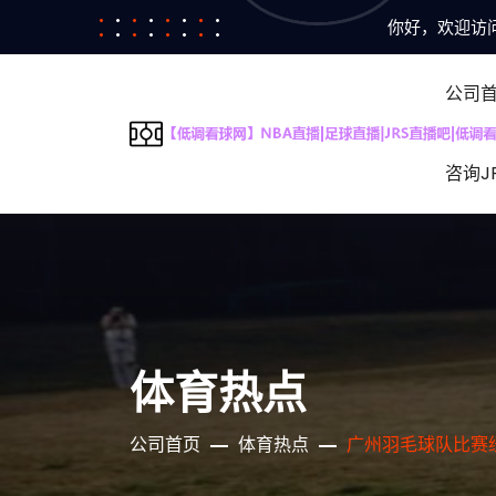
你好，欢迎访问
公司
咨询J
体育热点
公司首页
体育热点
广州羽毛球队比赛