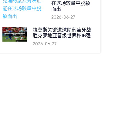
在这场较量中脱颖
而出
2026-06-27
拉莫斯关键进球助葡萄牙战
胜克罗地亚晋级世界杯16强
2026-06-27