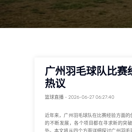
广州羽毛球队比赛
热议
篮球直播
-
2026-06-27 06:27:40
近年来，广州羽毛球队在比赛经验方面的
的不断发展，各个项目都在寻求新的突
外。本文将从四个方面详细探讨广州羽毛