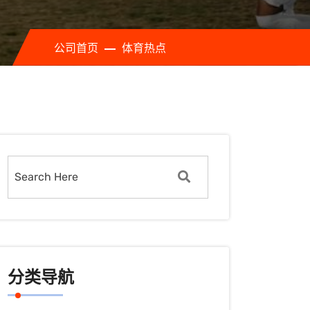
公司首页
体育热点
分类导航