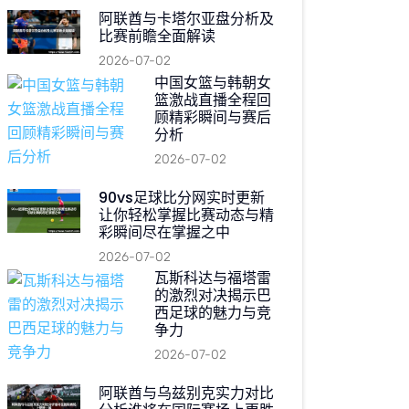
阿联酋与卡塔尔亚盘分析及
比赛前瞻全面解读
2026-07-02
中国女篮与韩朝女
篮激战直播全程回
顾精彩瞬间与赛后
分析
2026-07-02
90vs足球比分网实时更新
让你轻松掌握比赛动态与精
彩瞬间尽在掌握之中
2026-07-02
瓦斯科达与福塔雷
的激烈对决揭示巴
西足球的魅力与竞
争力
2026-07-02
阿联酋与乌兹别克实力对比