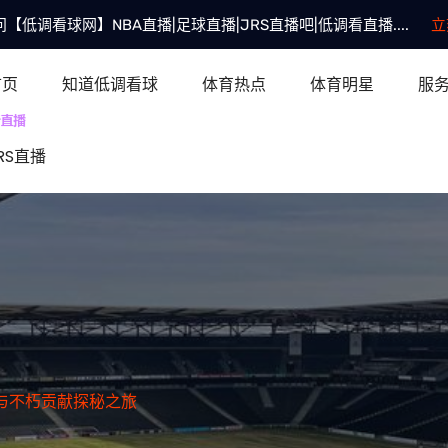
【低调看球网】NBA直播|足球直播|JRS直播吧|低调看直播....
立
首页
知道低调看球
体育热点
体育明星
服
RS直播
与不朽贡献探秘之旅