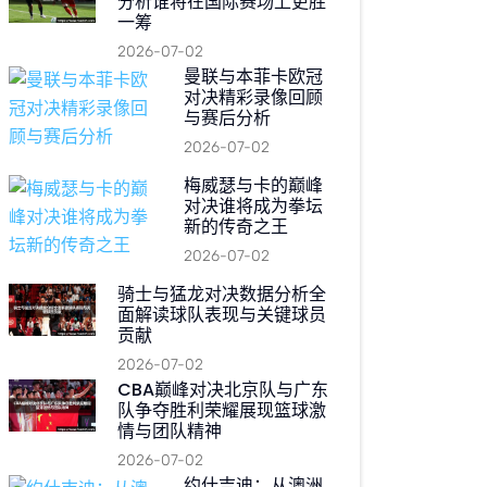
分析谁将在国际赛场上更胜
一筹
2026-07-02
曼联与本菲卡欧冠
对决精彩录像回顾
与赛后分析
2026-07-02
梅威瑟与卡的巅峰
对决谁将成为拳坛
新的传奇之王
2026-07-02
骑士与猛龙对决数据分析全
面解读球队表现与关键球员
贡献
2026-07-02
CBA巅峰对决北京队与广东
队争夺胜利荣耀展现篮球激
情与团队精神
2026-07-02
约什吉迪：从澳洲