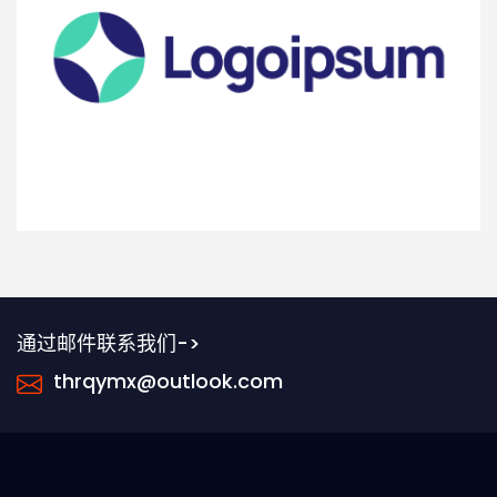
通过邮件联系我们->
thrqymx@outlook.com