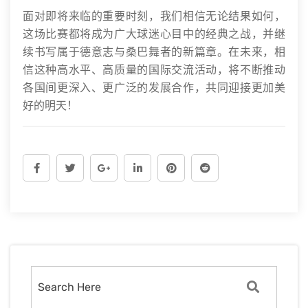
面对即将来临的重要时刻，我们相信无论结果如何，
这场比赛都将成为广大球迷心目中的经典之战，并继
续书写属于德意志与桑巴舞者的新篇章。在未来，相
信这种高水平、高质量的国际交流活动，将不断推动
各国间更深入、更广泛的发展合作，共同迎接更加美
好的明天！