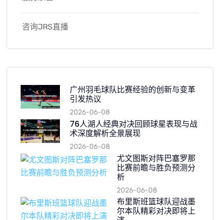
咨询JRS直播
广州羽毛球队比赛经验的创新与变革
引发热议
2026-06-08
76人湖人经典对决回顾球星表现与战
术深度解析全景展现
2026-06-08
尤文图斯对阵巴塞罗那
比赛前瞻与胜负预测分
析
2026-06-08
布里斯班篮球队迎战墨
尔本队精彩对决即将上