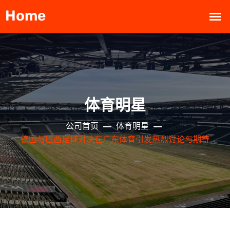
体育明星
公司首页
体育明星
德国与巴西足球对决在广东体育引发热烈讨论与期待