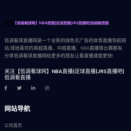
低调看球直播网是一个全新的绿色无广告的体育直播导航网
站,球迷喜欢的英超直播、中超直播、NBA直播等比赛都有,
分享低调看球直播网给更多的朋友让看直播速度更快!
关注【低调看球网】NBA直播|足球直播|JRS直播吧|
低调看直播
网站导航
公司首页