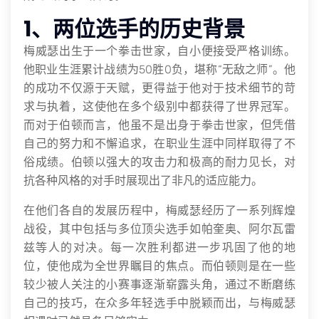
1、两位选手的历史背景
梅威瑟出生于一个拳击世家，自小便接受严格训练。
他职业生涯累计战绩为50胜0负，堪称“无敌之师”。他
的成功不仅源于天赋，更得益于他对于技术细节的苛
求与执着，这使他在多个级别中都获得了世界冠军。
而对于伯顿而言，他虽不是出身于拳击世家，但凭借
自己的努力和不懈追求，在职业生涯中同样取得了不
俗成绩。伯顿以强大的攻击力和极高的耐力见长，对
抗各种风格的对手时展现出了非凡的适应能力。
在他们各自的发展历程中，梅威瑟经历了一系列辉煌
战役，其中包括与多位顶尖选手如帕奎奥、阿尔瓦雷
兹等人的对决。每一次胜利都进一步巩固了他的地
位，使他成为全世界瞩目的焦点。而伯顿则是在一些
较少被人关注的小赛事逐渐崭露头角，通过不断磨练
自己的技巧，在众多年轻选手中脱颖而出，与梅威瑟