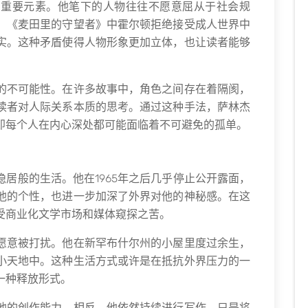
的重要元素。他笔下的人物往往不愿意屈从于社会规
，《麦田里的守望者》中霍尔顿拒绝接受成人世界中
实。这种矛盾使得人物形象更加立体，也让读者能够
的不可能性。在许多故事中，角色之间存在着隔阂，
读者对人际关系本质的思考。通过这种手法，萨林杰
即每个人在内心深处都可能面临着不可避免的孤单。
居般的生活。他在1965年之后几乎停止公开露面，
他的个性，也进一步加深了外界对他的神秘感。在这
受商业化文学市场和媒体窥探之苦。
愿意被打扰。他在新罕布什尔州的小屋里度过余生，
小天地中。这种生活方式或许是在抵抗外界压力的一
一种释放形式。
他的创作能力，相反，他依然持续进行写作，只是将