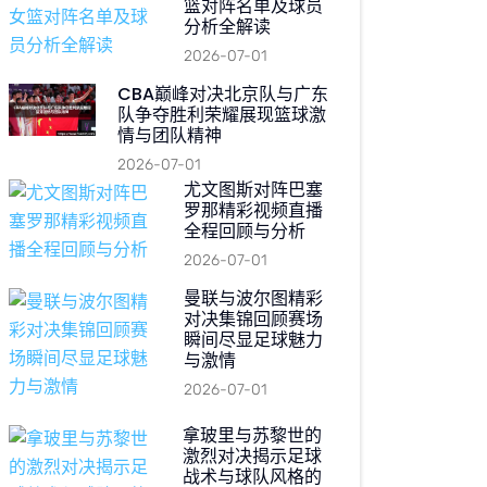
篮对阵名单及球员
分析全解读
2026-07-01
CBA巅峰对决北京队与广东
队争夺胜利荣耀展现篮球激
情与团队精神
2026-07-01
尤文图斯对阵巴塞
罗那精彩视频直播
全程回顾与分析
2026-07-01
曼联与波尔图精彩
对决集锦回顾赛场
瞬间尽显足球魅力
与激情
2026-07-01
拿玻里与苏黎世的
激烈对决揭示足球
战术与球队风格的