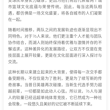
支球队本身实力雄厚，更因为他们背后代表着两个城
市篮球文化底蕴与荣誉传统。因此，每当这两队相
遇，都仿佛是一场文化盛宴，将各自城市的人们凝聚
在一起。
随着时间推移，两队之间的发展轨迹也逐渐显现出不
同特色。对于76人来说，他们更注重个人才能与团队
协作结合，而湖人则始终保持着优雅与激情并存的不
懈追求。这种差异化的发展路径，让双方不仅是在竞
技层面上展开较量，更是在文化层面进行深入探讨与
交流。
这种长期以来建立起来的大背景，使得每一次交手都
备受期待。不仅仅是为了胜利，更是为了续写新的传
奇故事。当昔日英雄再次碰撞，当新生代选手努力超
越前辈，一切都是如此动人心弦。所以说，76人与湖
人的较量已经远超单纯体育竞技，它已然成为一种社
会现象，一段悠久且美好的记忆被不断延续下来。