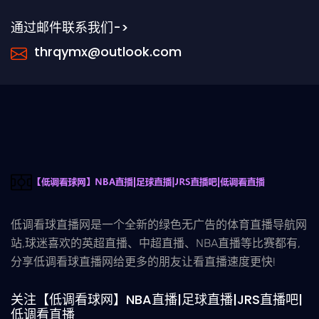
通过邮件联系我们->
thrqymx@outlook.com
低调看球直播网是一个全新的绿色无广告的体育直播导航网
站,球迷喜欢的英超直播、中超直播、NBA直播等比赛都有,
分享低调看球直播网给更多的朋友让看直播速度更快!
关注【低调看球网】NBA直播|足球直播|JRS直播吧|
低调看直播