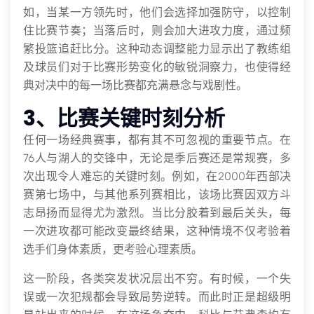
如，当某一方领先时，他们会选择加强防守，以控制
住比赛节奏；当落后时，则会加大进攻力度，通过频
繁投篮追赶比分。这种动态调整能力显示出了教练组
及球员们对于比赛形势变化的敏锐洞察力，也使得经
典对决中的每一场比赛都充满悬念与戏剧性。
3、比赛关键时刻分析
任何一场经典赛事，都有其不可忽视的重要节点。在
76人与湖人的交锋中，无论是季后赛还是常规赛，多
次出现令人难忘的关键时刻。例如，在2000年西部决
赛第七场中，与其他系列赛相比，该场比赛因双方斗
志昂扬而显得尤为激烈。当比分胶着到最后关头，每
一次进攻都可能改变最终结果，这种情境不仅考验着
选手们身体素质，更考验心理素质。
这一阶段，各类突发状况层出不穷。有时候，一个失
误或一次犯规都会导致局势逆转。而此时正是超级明