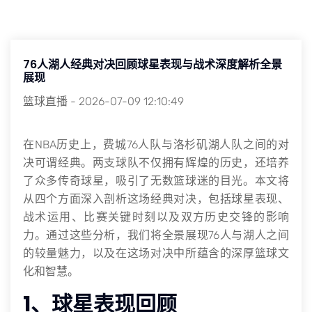
76人湖人经典对决回顾球星表现与战术深度解析全景
展现
篮球直播
-
2026-07-09 12:10:49
在NBA历史上，费城76人队与洛杉矶湖人队之间的对
决可谓经典。两支球队不仅拥有辉煌的历史，还培养
了众多传奇球星，吸引了无数篮球迷的目光。本文将
从四个方面深入剖析这场经典对决，包括球星表现、
战术运用、比赛关键时刻以及双方历史交锋的影响
力。通过这些分析，我们将全景展现76人与湖人之间
的较量魅力，以及在这场对决中所蕴含的深厚篮球文
化和智慧。
1、球星表现回顾