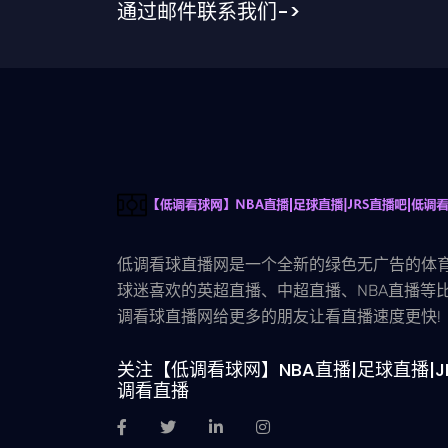
通过邮件联系我们->
低调看球直播网是一个全新的绿色无广告的体育
球迷喜欢的英超直播、中超直播、NBA直播等比
调看球直播网给更多的朋友让看直播速度更快!
关注【低调看球网】NBA直播|足球直播|J
调看直播