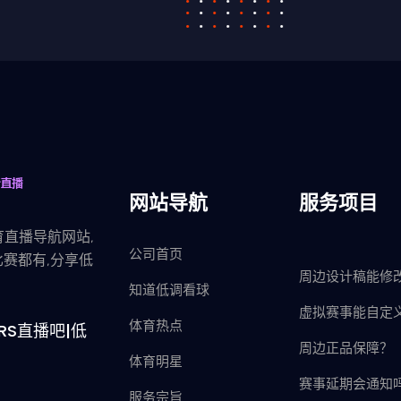
网站导航
服务项目
直播导航网站,
公司首页
赛都有,分享低
周边设计稿能修
知道低调看球
虚拟赛事能自定
体育热点
RS直播吧|低
周边正品保障？
体育明星
赛事延期会通知
服务宗旨