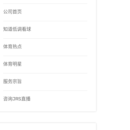
公司首页
知道低调看球
体育热点
体育明星
服务宗旨
咨询JRS直播