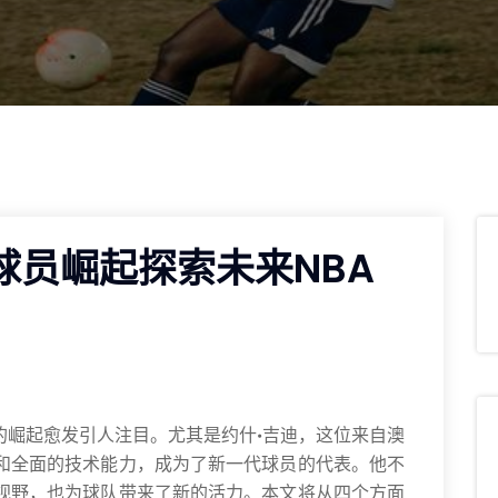
球员崛起探索未来NBA
的崛起愈发引人注目。尤其是约什·吉迪，这位来自澳
和全面的技术能力，成为了新一代球员的代表。他不
视野，也为球队带来了新的活力。本文将从四个方面